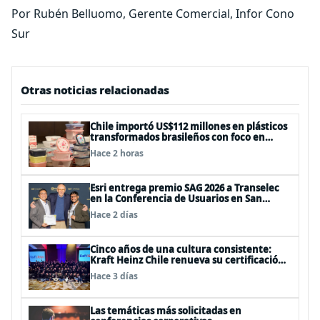
Por Rubén Belluomo, Gerente Comercial, Infor Cono
Sur
Otras noticias relacionadas
Chile importó US$112 millones en plásticos
transformados brasileños con foco en
innovación y sostenibilidad
Hace 2 horas
Esri entrega premio SAG 2026 a Transelec
en la Conferencia de Usuarios en San
Diego, Estados Unidos
Hace 2 días
Cinco años de una cultura consistente:
Kraft Heinz Chile renueva su certificación
Great Place to Work
Hace 3 días
Las temáticas más solicitadas en