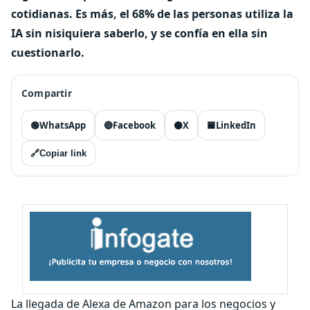
cotidianas. Es más, el 68% de las personas utiliza la
IA sin nisiquiera saberlo, y se confía en ella sin
cuestionarlo.
Compartir
🟢
WhatsApp
🔵
Facebook
⚫
X
🟦
LinkedIn
🔗
Copiar link
La llegada de Alexa de Amazon para los negocios y