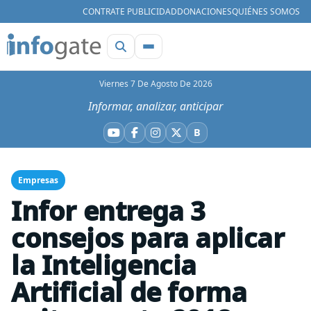
CONTRATE PUBLICIDAD
DONACIONES
QUIÉNES SOMOS
Viernes 7 De Agosto De 2026
Informar, analizar, anticipar
B
YouTube
Facebook
Instagram
X
Bluesky
Empresas
Infor entrega 3
consejos para aplicar
la Inteligencia
Artificial de forma