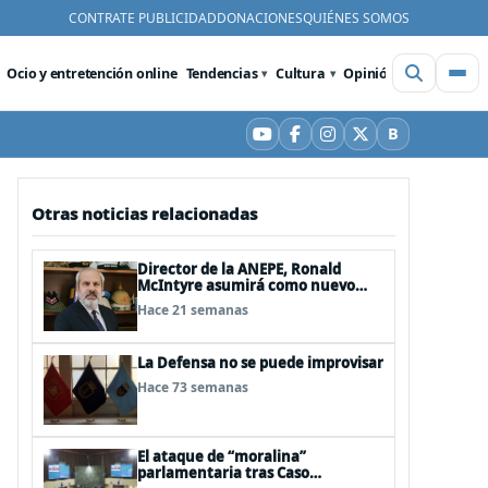
CONTRATE PUBLICIDAD
DONACIONES
QUIÉNES SOMOS
Ocio y entretención online
Tendencias
Cultura
Opinión
Videos
De
B
YouTube
Facebook
Instagram
X
Bluesky
Otras noticias relacionadas
Director de la ANEPE, Ronald
McIntyre asumirá como nuevo
director de la ANI
Hace 21 semanas
La Defensa no se puede improvisar
Hace 73 semanas
El ataque de “moralina”
parlamentaria tras Caso