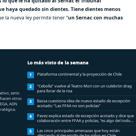
 lo que le ha quitado al Sernac el Tribunal
que haya quedado sin dientes. Tiene dientes menos
e la nueva ley permite tener “
un Sernac con muchas
Lo más visto de la semana
Plataforma continental y la proyección de Chile
1
“Cebolla” vuelve al Teatro Mori con un culebrón drag
2
para llorar de la risa
tivo, serio
e hacen otros
Bassa cuestiona idea de nuevo estado de excepción
3
MEGA, ADN
acotado: “Las FFAA no son policías”
ratégica.
Pavez explica estado de excepción acotado y dice que
4
colaboración entre FFAA y policías, “es algo del todo
pertinente analizar”
Las cinco principales amenazas que hoy están
5
afectando al desarrollo de los niños en Chile