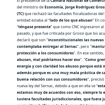
El presidente de la
Cámara Nacional de Comerci
del ministro de
Economía, Jorge Rodríguez Gros
(TC)
que rechazó las facultades fiscalizadoras del
entidad estaba al “
lado de los que abusan
” En c
“
téngase presente
” que como CNC ingresaron al T
pasado, y que fue criticada por Grossi que los acu
declaró que son "
inconstitucionales las nuevas 
contemplaba entregar al Sernac
", pero "
mantuv
protección a los consumidores
". En ese sentido,
abusan, mal podríamos hacer eso
". "
Como grem
energía y con claridad los abusos porque está
además porque es una muy mala práctica de cara
buena relación con sus consumidores
", precisó
nueva ley del Sernac, debido a que en ella se “
est
estamos muy de acuerdos con eso, siempre lo 
tuviera facultades jurisdiccionales, que fuera j