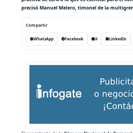
precisó Manuel Melero, timonel de la multigre
Compartir
🟢
WhatsApp
🔵
Facebook
⚫
X
🟦
LinkedIn