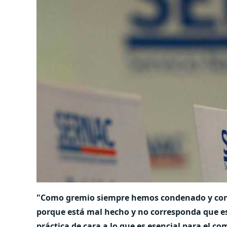
"Como gremio siempre hemos condenado y cond
porque está mal hecho y no corresponda que 
práctica de cara a lo que es esencial para el c