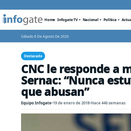
Home
Infogate TV
Nacional
Política
Actu
Sábado 8 De Agosto De 2026
Destacado
CNC le responde a m
Sernac: “Nunca estu
que abusan”
Equipo Infogate
•
19 de enero de 2018
•
Hace 446 semanas