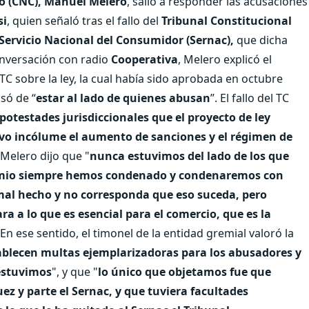
o (CNC), Manuel Melero
, salió a responder las acusaciones
si
, quien señaló tras el fallo del
Tribunal Constitucional
Servicio Nacional del Consumidor (Sernac),
que dicha
onversación con radio
Cooperativa
, Melero explicó el
C sobre la ley, la cual había sido aprobada en octubre
só de “
estar al lado de quienes abusan
”. El fallo del TC
potestades jurisdiccionales que el proyecto de ley
o incólume el aumento de sanciones y el régimen de
 Melero dijo que "
nunca estuvimos del lado de los que
io siempre hemos condenado y condenaremos con
 mal hecho y no corresponda que eso suceda, pero
 a lo que es esencial para el comercio, que es la
 En ese sentido, el timonel de la entidad gremial valoró la
ablecen multas ejemplarizadoras para los abusadores y
estuvimos
", y que "
lo único que objetamos fue que
uez y parte el Sernac, y que tuviera facultades