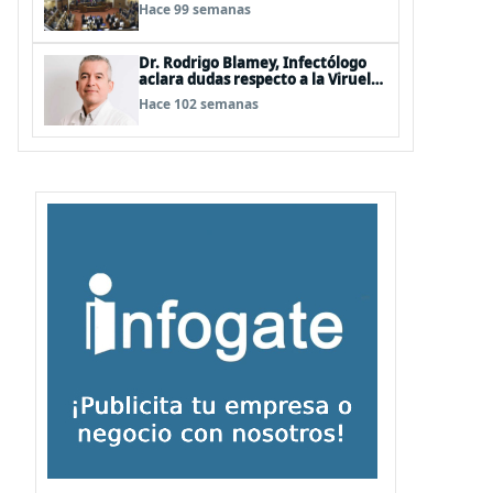
Hermosilla, pero se olvidan que
Hace 99 semanas
son los peor evaluados
Dr. Rodrigo Blamey, Infectólogo
aclara dudas respecto a la Viruela
del Mono (MPOX)
Hace 102 semanas