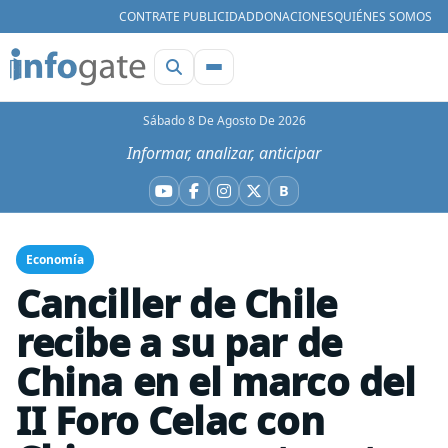
CONTRATE PUBLICIDAD
DONACIONES
QUIÉNES SOMOS
Sábado 8 De Agosto De 2026
Informar, analizar, anticipar
B
YouTube
Facebook
Instagram
X
Bluesky
Economía
Canciller de Chile
recibe a su par de
China en el marco del
II Foro Celac con