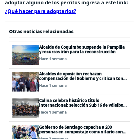
adoptar alguno de los perritos ingresa a este link:
¿Qué hacer para adoptarlos?
Otras noticias relacionadas
Alcalde de Coquimbo suspende la Pampilla
y recursos irán para la reconstrucción
Hace 1 semana
Alcaldes de oposición rechazan
compensación del Gobierno y critican tono
usado para descalificarlos
Hace 1 semana
Colina celebra histórico título
internacional: selección Sub 16 de vóleibol
campeona invicta en EEUU
Hace 1 semana
Gobierno de Santiago capacita a 200
personas en compostaje comunitario con
"Nos Compostamos Bien II"
Hace 3 semanas