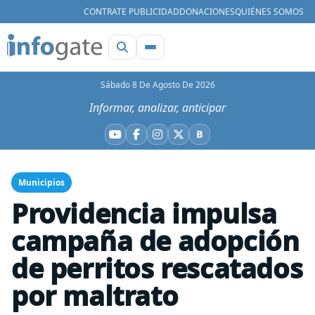
CONTRATE PUBLICIDAD
DONACIONES
QUIÉNES SOMOS
Sábado 8 De Agosto De 2026
Informar, analizar, anticipar
B
YouTube
Facebook
Instagram
X
Bluesky
Municipios
Providencia impulsa
campaña de adopción
de perritos rescatados
por maltrato