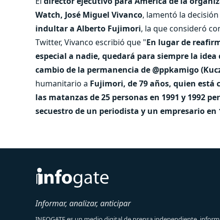
El
director ejecutivo para América de la orga
Watch, José Miguel Vivanco
, lamentó la decisió
indultar a Alberto Fujimori
, la que consideró co
Twitter, Vivanco escribió que "
En lugar de reafir
especial a nadie, quedará para siempre la idea 
cambio de la permanencia de @ppkamigo (Kuczy
humanitario a
Fujimori, de 79 años, quien está
las matanzas de 25 personas en 1991 y 1992 perp
secuestro de un periodista y un empresario en
Informar, analizar, anticipar
INFOGATE es un medio digital de prensa independiente, informa