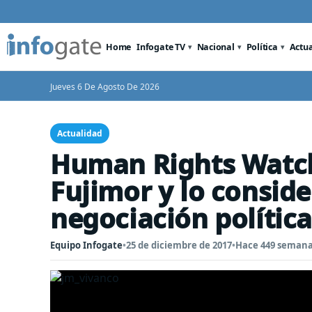
Home
Infogate TV
Nacional
Política
Actu
Jueves 6 De Agosto De 2026
Actualidad
Human Rights Watch
Fujimor y lo consid
negociación política
Equipo Infogate
•
25 de diciembre de 2017
•
Hace 449 seman