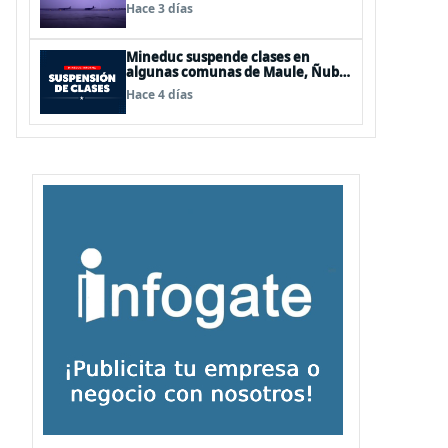
de Los Lagos y Aysén
Hace 3 días
Mineduc suspende clases en
algunas comunas de Maule, Ñuble
y La Araucanía para este lunes
Hace 4 días