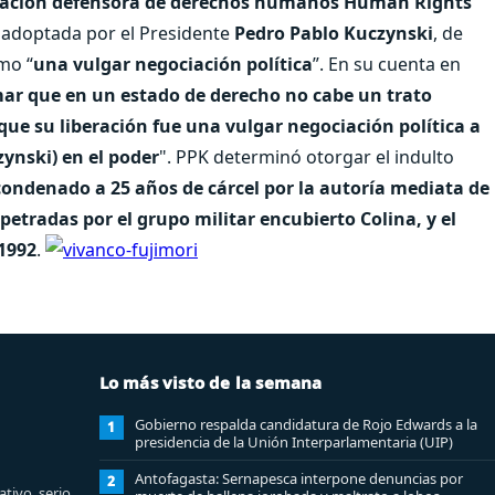
nización defensora de derechos humanos Human Rights
n adoptada por el Presidente
Pedro Pablo Kuczynski
, de
mo “
una vulgar negociación política
”. En su cuenta en
mar que en un estado de derecho no cabe un trato
que su liberación fue una vulgar negociación política a
nski) en el poder
". PPK determinó otorgar el indulto
 condenado a 25 años de cárcel por la autoría mediata de
etradas por el grupo militar encubierto Colina, y el
 1992
.
Lo más visto de la semana
Gobierno respalda candidatura de Rojo Edwards a la
1
presidencia de la Unión Interparlamentaria (UIP)
Antofagasta: Sernapesca interpone denuncias por
2
tivo, serio