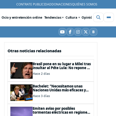
CONTRATE PUBLICIDAD
DONACIONES
QUIÉNES SOMOS
Ocio y entretención online
Tendencias
Cultura
Opinión
Videos
De
B
YouTube
Facebook
Instagram
X
Bluesky
Otras noticias relacionadas
Brasil pone en su lugar a Milei tras
insultar al Pdte Lula: No repone al
embajador en BBSS y rebaja la
Hace 2 días
relación bilateral
Bachelet: "Necesitamos unas
Naciones Unidas más eficaces y
cercanas a las personas"
Hace 3 días
Emiten aviso por posibles
tormentas eléctricas en regiones