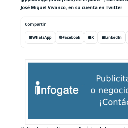
José Miguel Vivanco, en su cuenta en Twitter
Compartir
🟢
WhatsApp
🔵
Facebook
⚫
X
🟦
LinkedIn