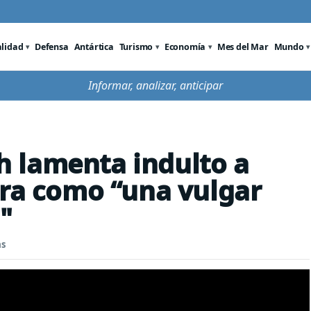
alidad
Defensa
Antártica
Turismo
Economía
Mes del Mar
Mundo
Informar, analizar, anticipar
 lamenta indulto a
era como “una vulgar
"
as