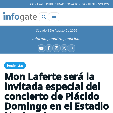
CONTRATE PUBLICIDAD
DONACIONES
QUIÉNES SOMOS
Sábado 8 De Agosto De 2026
Informar, analizar, anticipar
B
YouTube
Facebook
Instagram
X
Bluesky
Tendencias
Mon Laferte será la
invitada especial del
concierto de Plácido
Domingo en el Estadio