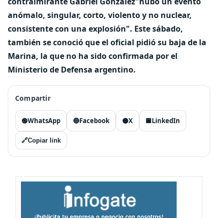
contralmirante Gabriel González"hubo un evento
anómalo, singular, corto, violento y no nuclear,
consistente con una explosión". Este sábado,
también se conoció que el oficial pidió su baja de la
Marina, la que no ha sido confirmada por el
Ministerio de Defensa argentino.
Compartir
🟢
WhatsApp
🔵
Facebook
⚫
X
🟦
LinkedIn
🔗
Copiar link