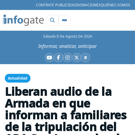
CONTRATE PUBLICIDAD
DONACIONES
QUIÉNES SOMOS
Sábado 8 De Agosto De 2026
Informar, analizar, anticipar
B
YouTube
Facebook
Instagram
X
Bluesky
Actualidad
Liberan audio de la
Armada en que
informan a familiares
de la tripulación del