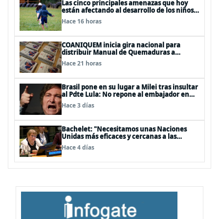
Las cinco principales amenazas que hoy
están afectando al desarrollo de los niños
en Chile
Hace 16 horas
COANIQUEM inicia gira nacional para
distribuir Manual de Quemaduras a
profesionales de la salud
Hace 21 horas
Brasil pone en su lugar a Milei tras insultar
al Pdte Lula: No repone al embajador en
BBSS y rebaja la relación bilateral
Hace 3 días
Bachelet: "Necesitamos unas Naciones
Unidas más eficaces y cercanas a las
personas"
Hace 4 días