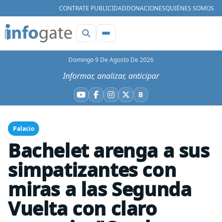
CONTRATE PUBLICIDAD
DONACIONES
QUIÉNES SOMOS
Domingo 9 De Agosto De 2026
Informar, analizar, anticipar
B
YouTube
Facebook
Instagram
X
Bluesky
Palacio
Bachelet arenga a sus
simpatizantes con
miras a las Segunda
Vuelta con claro