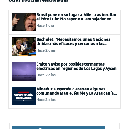
Otras noticias relacionadas
Brasil pone en su lugar a Milei tras insultar
al Pdte Lula: No repone al embajador en
BBSS y rebaja la relación bilateral
Hace 1 día
Bachelet: "Necesitamos unas Naciones
Unidas más eficaces y cercanas a las
personas"
Hace 2 días
Emiten aviso por posibles tormentas
eléctricas en regiones de Los Lagos y Aysén
Hace 2 días
Mineduc suspende clases en algunas
comunas de Maule, Ñuble y La Araucanía
para este lunes
Hace 3 días