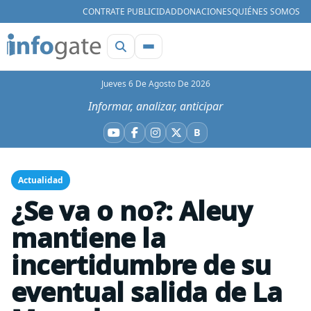
CONTRATE PUBLICIDAD
DONACIONES
QUIÉNES SOMOS
Jueves 6 De Agosto De 2026
Informar, analizar, anticipar
B
YouTube
Facebook
Instagram
X
Bluesky
Actualidad
¿Se va o no?: Aleuy
mantiene la
incertidumbre de su
eventual salida de La