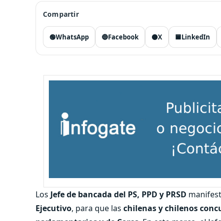
Compartir
🟢
WhatsApp
🔵
Facebook
⚫
X
🟦
LinkedIn
Los
Jefe de bancada del PS, PPD y PRSD
manifesta
Ejecutivo
, para que las
chilenas y chilenos conc