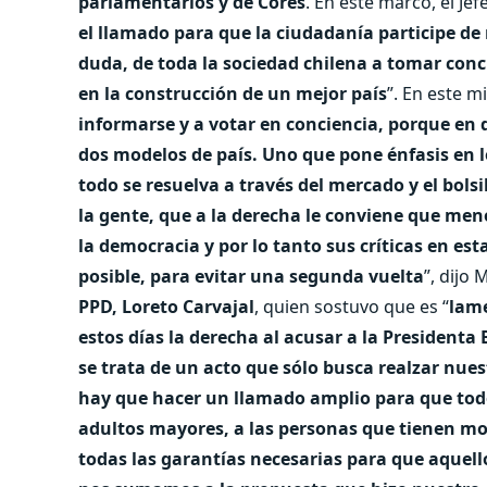
parlamentarios y de Cores
. En este marco, el Jef
el llamado para que la ciudadanía participe de 
duda, de toda la sociedad chilena a tomar conci
en la construcción de un mejor país
”. En este m
informarse y a votar en conciencia, porque en d
dos modelos de país. Uno que pone énfasis en l
todo se resuelva a través del mercado y el bolsil
la gente, que a la derecha le conviene que men
la democracia y por lo tanto sus críticas en e
posible, para evitar una segunda vuelta
”, dijo
PPD, Loreto Carvajal
, quien sostuvo que es “
lame
estos días la derecha al acusar a la Presidenta
se trata de un acto que sólo busca realzar nue
hay que hacer un llamado amplio para que todo
adultos mayores, a las personas que tienen mov
todas las garantías necesarias para que aquell