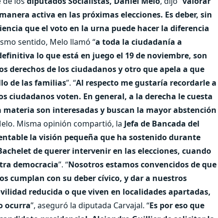
e de los
diputados Socialistas, Daniel Melo
, dijo “
valorar
manera activa en las próximas elecciones. Es deber, sin
encia que el voto en la urna puede hacer la diferencia
ismo sentido, Melo llamó “
a toda la ciudadanía a
efinitiva lo que está en juego el 19 de noviembre, son
os derechos de los ciudadanos y otro que apela a que
lo de las familias
”. “
Al respecto me gustaría recordarle a
os ciudadanos voten. En general, a la derecha le cuesta
sta materia son interesadas y buscan la mayor abstención
 Melo. Misma opinión compartió, la
Jefa de Bancada del
ntable la visión pequeña que ha sostenido durante
 Bachelet de querer intervenir en las elecciones, cuando
stra democracia
”. “
Nosotros estamos convencidos de que
s cumplan con su deber cívico, y dar a nuestros
ilidad reducida o que viven en localidades apartadas,
o ocurra
”, aseguró la diputada Carvajal. “
Es por eso que