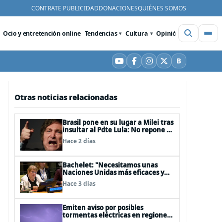
CONTRATE PUBLICIDAD
DONACIONES
QUIÉNES SOMOS
Ocio y entretención online
Tendencias
Cultura
Opinión
Videos
De
B
YouTube
Facebook
Instagram
X
Bluesky
Otras noticias relacionadas
Brasil pone en su lugar a Milei tras
insultar al Pdte Lula: No repone al
embajador en BBSS y rebaja la
Hace 2 días
relación bilateral
Bachelet: "Necesitamos unas
Naciones Unidas más eficaces y
cercanas a las personas"
Hace 3 días
Emiten aviso por posibles
tormentas eléctricas en regiones