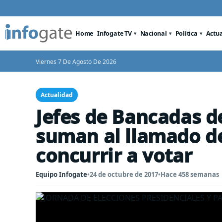
Home
Infogate TV
Nacional
Política
Actu
Viernes 7 De Agosto De 2026
Actualidad
Jefes de Bancadas d
suman al llamado de
concurrir a votar
Equipo Infogate
•
24 de octubre de 2017
•
Hace 458 semanas