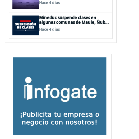
de Los Lagos y Aysén
Hace 4 días
Mineduc suspende clases en
algunas comunas de Maule, Ñuble
y La Araucanía para este lunes
Hace 4 días