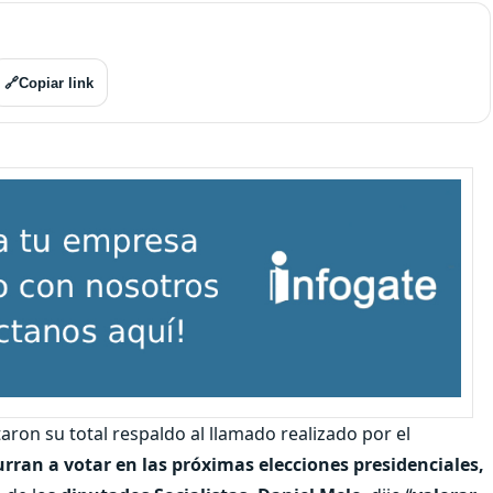
🔗
Copiar link
ron su total respaldo al llamado realizado por el
urran a votar en las próximas elecciones presidenciales,