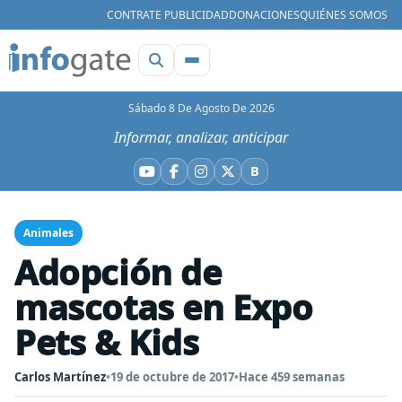
CONTRATE PUBLICIDAD
DONACIONES
QUIÉNES SOMOS
Sábado 8 De Agosto De 2026
Informar, analizar, anticipar
B
YouTube
Facebook
Instagram
X
Bluesky
Animales
Adopción de
mascotas en Expo
Pets & Kids
Carlos Martínez
•
19 de octubre de 2017
•
Hace 459 semanas