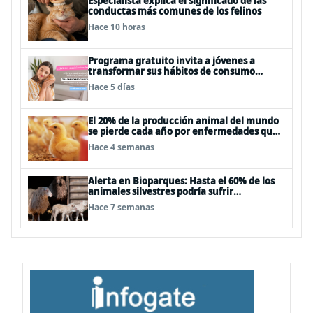
Especialista explica el significado de las
conductas más comunes de los felinos
Hace 10 horas
Programa gratuito invita a jóvenes a
transformar sus hábitos de consumo
cosmético, alimenticio y de moda
Hace 5 días
El 20% de la producción animal del mundo
se pierde cada año por enfermedades que
se pueden evitar
Hace 4 semanas
Alerta en Bioparques: Hasta el 60% de los
animales silvestres podría sufrir
desnutrición por dietas mal formuladas
Hace 7 semanas