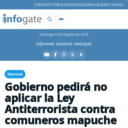
CONTRATE PUBLICIDAD
DONACIONES
QUIÉNES SOMOS
Domingo 9 De Agosto De 2026
Informar, analizar, anticipar
B
YouTube
Facebook
Instagram
X
Bluesky
Nacional
Gobierno pedirá no
aplicar la Ley
Antiterrorista contra
comuneros mapuche