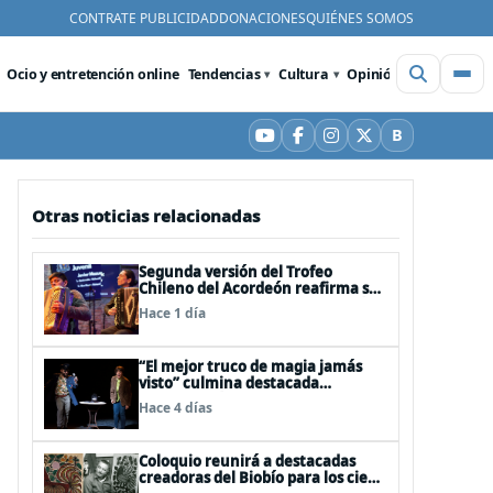
CONTRATE PUBLICIDAD
DONACIONES
QUIÉNES SOMOS
Ocio y entretención online
Tendencias
Cultura
Opinión
Videos
De
B
YouTube
Facebook
Instagram
X
Bluesky
Otras noticias relacionadas
Segunda versión del Trofeo
Chileno del Acordeón reafirma su
apuesta por la profesionalización
Hace 1 día
del instrumento en Chile
“El mejor truco de magia jamás
visto” culmina destacada
participación en el Festival Off
Hace 4 días
Avignon 2026
Coloquio reunirá a destacadas
creadoras del Biobío para los cien