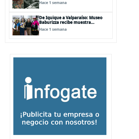
años del natalicio del artista textil
Hace 1 semana
y artesano tomecino Héctor
Herrera “El Pajarero”
De Iquique a Valparaíso: Museo
Baburizza recibe muestra
multimedial "Las Cumbias que
Hace 1 semana
escuchamos allá arriba"