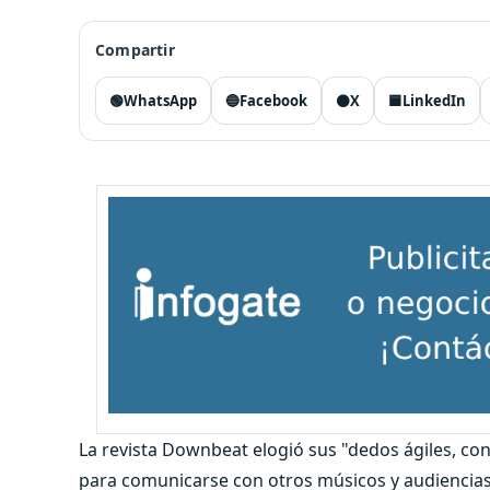
Compartir
🟢
WhatsApp
🔵
Facebook
⚫
X
🟦
LinkedIn
La revista Downbeat elogió sus "dedos ágiles, co
para comunicarse con otros músicos y audiencia