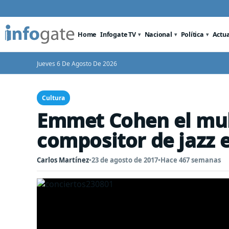
Home
Infogate TV
Nacional
Política
Actu
Jueves 6 De Agosto De 2026
Cultura
Emmet Cohen el mult
compositor de jazz 
Carlos Martínez
•
23 de agosto de 2017
•
Hace 467 semanas