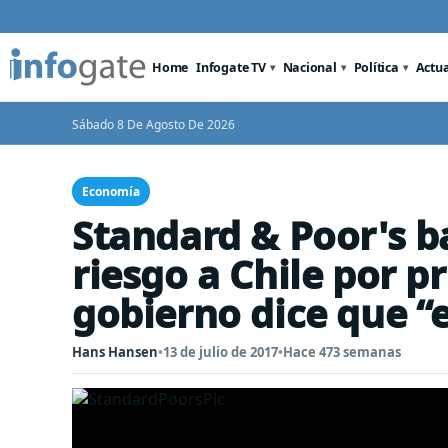
Home
Infogate TV
Nacional
Política
Actu
Sábado 8 De Agosto De 2026
Economía
Standard & Poor's ba
riesgo a Chile por p
gobierno dice que “
Hans Hansen
•
13 de julio de 2017
•
Hace 473 semanas