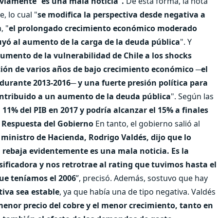
bviamente “es una mala noticia”.
De esta forma, la nota
, lo cual "
se modifica la perspectiva desde negativa a
, "
el prolongado crecimiento económico moderado
ibuyó al aumento de la carga de la deuda pública
". Y
umento de la vulnerabilidad de Chile a los shocks
ión de varios años de bajo crecimiento económico ─el
 durante 2013-2016─ y una fuerte presión política para
ontribuido a un aumento de la deuda pública
". Según las
11% del PIB en 2017 y podría alcanzar el 15% a finales
Respuesta del Gobierno
En tanto, el gobierno salió al
l
ministro de Hacienda, Rodrigo Valdés, dijo que lo
 rebaja evidentemente es una mala noticia. Es la
ificadora y nos retrotrae al rating que tuvimos hasta el
ue teníamos el 2006
”, precisó. Además, sostuvo que hay
tiva sea estable
, ya que había una de tipo negativa. Valdés
enor precio del cobre y el menor crecimiento, tanto en