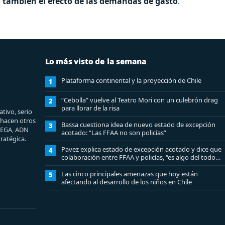
mo también el efecto de las demandas de gasto
.
Lo más visto de la semana
Plataforma continental y la proyección de Chile
1
“Cebolla” vuelve al Teatro Mori con un culebrón drag
2
para llorar de la risa
tivo, serio
e hacen otros
Bassa cuestiona idea de nuevo estado de excepción
3
MEGA, ADN
acotado: “Las FFAA no son policías”
ratégica.
Pavez explica estado de excepción acotado y dice que
4
colaboración entre FFAA y policías, “es algo del todo
pertinente analizar”
Las cinco principales amenazas que hoy están
5
afectando al desarrollo de los niños en Chile