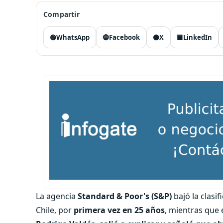
Compartir
🟢
WhatsApp
🔵
Facebook
⚫
X
🟦
LinkedIn
La agencia
Standard & Poor's (S&P)
bajó la clasi
Chile, por
primera vez en 25 años
, mientras que 