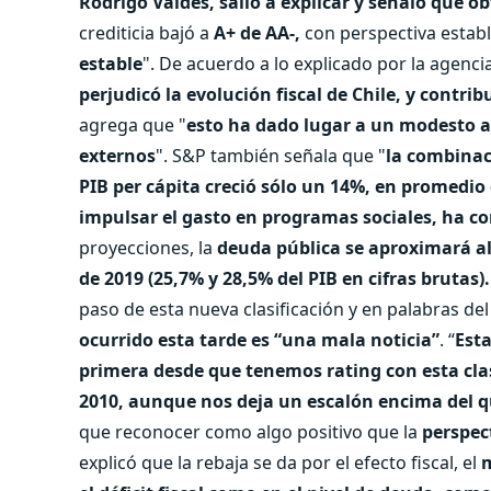
Rodrigo Valdés, salió a explicar y señaló que o
crediticia bajó a
A+ de AA-,
con perspectiva estable
estable
". De acuerdo a lo explicado por la agencia
perjudicó la evolución fiscal de Chile, y contr
agrega que "
esto ha dado lugar a un modesto a
externos
". S&P también señala que "
la combinac
PIB per cápita creció sólo un 14%, en promedio
impulsar el gasto en programas sociales, ha c
proyecciones, la
deuda pública se aproximará al 
de 2019 (25,7% y 28,5% del PIB en cifras brutas).
paso de esta nueva clasificación y en palabras de
ocurrido esta tarde es “una mala noticia”
. “
Esta
primera desde que tenemos rating con esta clas
2010, aunque nos deja un escalón encima del q
que reconocer como algo positivo que la
perspec
explicó que la rebaja se da por el efecto fiscal, el
m