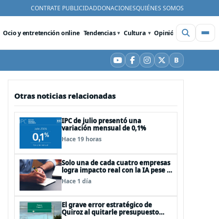
CONTRATE PUBLICIDAD
DONACIONES
QUIÉNES SOMOS
Ocio y entretención online
Tendencias
Cultura
Opinión
Videos
De
B
YouTube
Facebook
Instagram
X
Bluesky
Otras noticias relacionadas
IPC de julio presentó una
variación mensual de 0,1%
Hace 19 horas
Solo una de cada cuatro empresas
logra impacto real con la IA pese a
la inversión, según el Foro
Hace 1 día
Económico Mundial
El grave error estratégico de
Quiroz al quitarle presupuesto