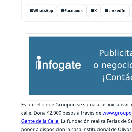
🟢
WhatsApp
🔵
Facebook
⚫
X
🟦
LinkedIn
Es por ello que Groupon se suma a las iniciativas
calle. Dona $2.000 pesos a través de
www.groupon
Gente de la Calle.
La fundación realiza Ferias de S
poner a disposición la casa institucional de Oliv