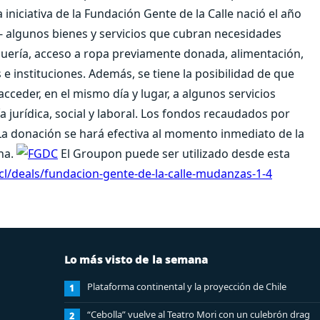
a iniciativa de la Fundación Gente de la Calle nació el año
a- algunos bienes y servicios que cubran necesidades
uquería, acceso a ropa previamente donada, alimentación,
e instituciones. Además, se tiene la posibilidad de que
cceder, en el mismo día y lugar, a algunos servicios
 jurídica, social y laboral. Los fondos recaudados por
La donación se hará efectiva al momento inmediato de la
na.
El Groupon puede ser utilizado desde esta
l/deals/fundacion-gente-de-la-calle-mudanzas-1-4
Lo más visto de la semana
Plataforma continental y la proyección de Chile
1
“Cebolla” vuelve al Teatro Mori con un culebrón drag
2