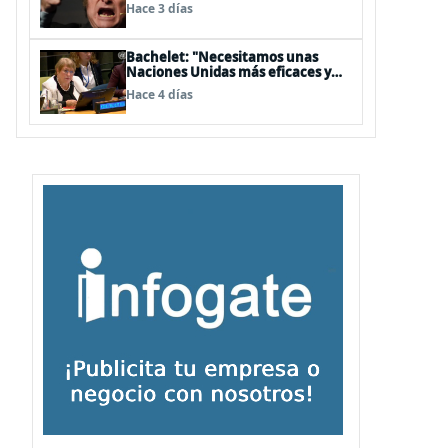
embajador en BBSS y rebaja la
Hace 3 días
relación bilateral
Bachelet: "Necesitamos unas
Naciones Unidas más eficaces y
cercanas a las personas"
Hace 4 días