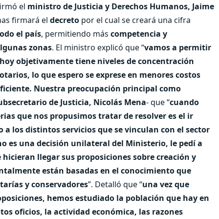
firmó el
ministro de Justicia y Derechos Humanos, Jaime
nas firmará el
decreto
por el cual se creará una cifra
odo el país
, permitiendo más
competencia y
algunas zonas
. El ministro explicó que “
vamos a permitir
e hoy objetivamente tiene niveles de concentración
tarios, lo que espero se exprese en menores costos
eficiente. Nuestra preocupación principal como
ubsecretario de Justicia, Nicolás Mena
- que “
cuando
rias que nos propusimos tratar de resolver es el ir
a los distintos servicios que se vinculan con el sector
no es una decisión unilateral del Ministerio, le pedí a
 hicieran llegar sus proposiciones sobre creación y
ntalmente están basadas en el conocimiento que
otarías y conservadores
”. Detalló que “
una vez que
oposiciones, hemos estudiado la población que hay en
tos oficios, la actividad económica, las razones