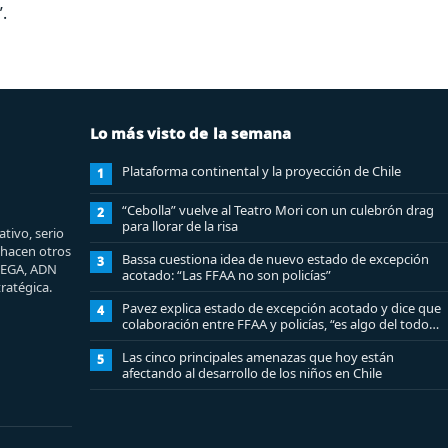
”.
Lo más visto de la semana
Plataforma continental y la proyección de Chile
1
“Cebolla” vuelve al Teatro Mori con un culebrón drag
2
para llorar de la risa
tivo, serio
e hacen otros
Bassa cuestiona idea de nuevo estado de excepción
3
MEGA, ADN
acotado: “Las FFAA no son policías”
ratégica.
Pavez explica estado de excepción acotado y dice que
4
colaboración entre FFAA y policías, “es algo del todo
pertinente analizar”
Las cinco principales amenazas que hoy están
5
afectando al desarrollo de los niños en Chile