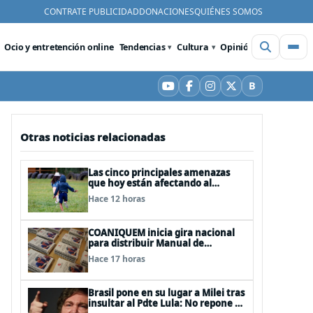
CONTRATE PUBLICIDAD
DONACIONES
QUIÉNES SOMOS
Ocio y entretención online
Tendencias
Cultura
Opinión
Videos
De
B
YouTube
Facebook
Instagram
X
Bluesky
Otras noticias relacionadas
Las cinco principales amenazas
que hoy están afectando al
desarrollo de los niños en Chile
Hace 12 horas
COANIQUEM inicia gira nacional
para distribuir Manual de
Quemaduras a profesionales de la
Hace 17 horas
salud
Brasil pone en su lugar a Milei tras
insultar al Pdte Lula: No repone al