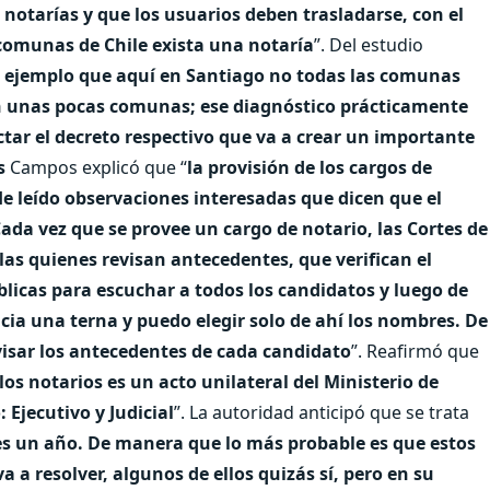
notarías y que los usuarios deben trasladarse, con el
 comunas de Chile exista una notaría
”. Del estudio
r ejemplo que aquí en Santiago no todas las comunas
en unas pocas comunas; ese diagnóstico prácticamente
ctar el decreto respectivo que va a crear un importante
s
Campos explicó que “
la provisión de los cargos de
e leído observaciones interesadas que dicen que el
ada vez que se provee un cargo de notario, las Cortes de
las quienes revisan antecedentes, que verifican el
licas para escuchar a todos los candidatos y luego de
ticia una terna y puedo elegir solo de ahí los nombres. De
visar los antecedentes de cada candidato
”. Reafirmó que
 los notarios es un acto unilateral del Ministerio de
 Ejecutivo y Judicial
”. La autoridad anticipó que se trata
ces un año. De manera que lo más probable es que estos
a a resolver, algunos de ellos quizás sí, pero en su