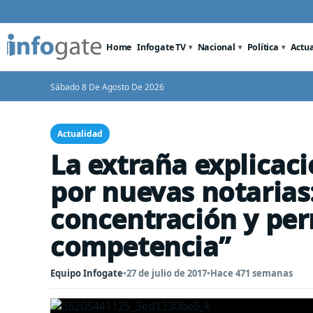
Home
Infogate TV
Nacional
Política
Actu
Sábado 8 De Agosto De 2026
Actualidad
La extraña explicac
por nuevas notarias:
concentración y per
competencia”
Equipo Infogate
•
27 de julio de 2017
•
Hace 471 semanas