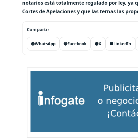
notarios está totalmente regulado por ley, ya q
Cortes de Apelaciones y que las ternas las propo
Compartir
🟢
WhatsApp
🔵
Facebook
⚫
X
🟦
LinkedIn