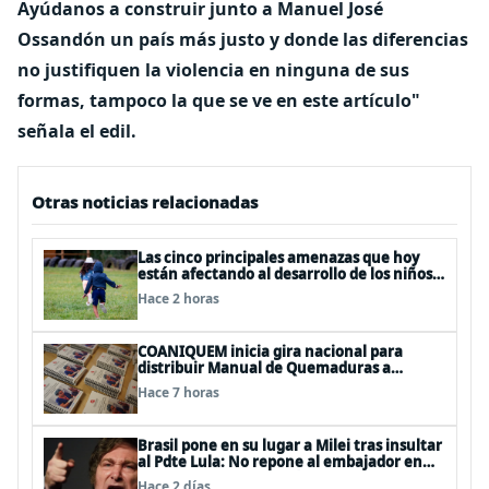
Ayúdanos a construir junto a Manuel José
Ossandón un país más justo y donde las diferencias
no justifiquen la
violencia en ninguna de sus
formas, tampoco la que se ve en este artículo"
señala el edil.
Otras noticias relacionadas
Las cinco principales amenazas que hoy
están afectando al desarrollo de los niños
en Chile
Hace 2 horas
COANIQUEM inicia gira nacional para
distribuir Manual de Quemaduras a
profesionales de la salud
Hace 7 horas
Brasil pone en su lugar a Milei tras insultar
al Pdte Lula: No repone al embajador en
BBSS y rebaja la relación bilateral
Hace 2 días