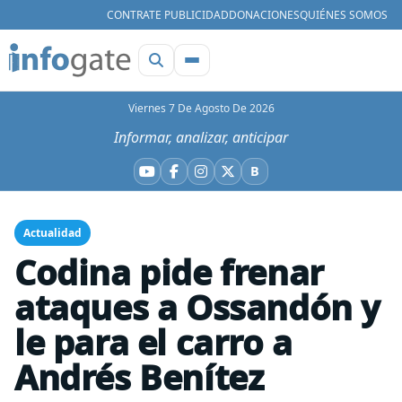
CONTRATE PUBLICIDAD
DONACIONES
QUIÉNES SOMOS
Viernes 7 De Agosto De 2026
Informar, analizar, anticipar
B
YouTube
Facebook
Instagram
X
Bluesky
Actualidad
Codina pide frenar
ataques a Ossandón y
le para el carro a
Andrés Benítez