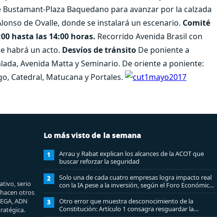
 Bustamant-Plaza Baquedano para avanzar por la calzada
lonso de Ovalle, donde se instalará un escenario.
Comité
1:00 hasta las 14:00 horas.
Recorrido Avenida Brasil con
de habrá un acto.
Desvíos de tránsito
De poniente a
lada, Avenida Matta y Seminario. De oriente a poniente:
o, Catedral, Matucana y Portales.
Lo más visto de la semana
Arrau y Rabat explican los alcances de la ACOT que
1
buscar reforzar la seguridad
Solo una de cada cuatro empresas logra impacto real
2
tivo, serio
con la IA pese a la inversión, según el Foro Económico
e hacen otros
Mundial
MEGA, ADN
Otro error que muestra desconocimiento de la
3
Constitución: Artículo 1 consagra resguardar la
ratégica.
seguridad nacional y proteger a los ciudadanos