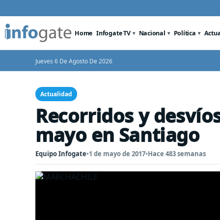
Home
Infogate TV
Nacional
Política
Actu
Jueves 6 De Agosto De 2026
Actualidad
Recorridos y desvío
mayo en Santiago
Equipo Infogate
•
1 de mayo de 2017
•
Hace 483 semanas