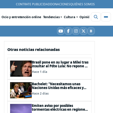
CONTRATE PUBLICIDAD
DONACIONES
QUIÉNES SOMOS
Ocio y entretención online
Tendencias
Cultura
Opinión
Videos
De
B
YouTube
Facebook
Instagram
X
Bluesky
Otras noticias relacionadas
Brasil pone en su lugar a Milei tras
insultar al Pdte Lula: No repone al
embajador en BBSS y rebaja la
Hace 1 día
relación bilateral
Bachelet: "Necesitamos unas
Naciones Unidas más eficaces y
cercanas a las personas"
Hace 2 días
Emiten aviso por posibles
tormentas eléctricas en regiones