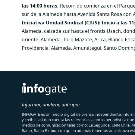
las 14:00 horas.
Recorrido comienza en el Parque
sur de la Alameda hasta Avenida Santa Rosa con A
Iniciativa Unidad Sindical (CIUS): Inicio a las 1
Alameda, calzada sur hasta el frontis Usach, don
oriente: Alameda, Toro Mazote, Arica, Blanco Enca
Providencia, Alameda, Amunátegui, Santo Doming
Informar, analizar, anticipar
INFOGATE es un medio digital de prensa independiente, informa
y creíble, así dan cuenta las referencias a notas periodística qu
medios de comunicación tales como: La Segunda, CNN Chile, 
Radio, Radio Biobio, con quien además tenemos una alianza est