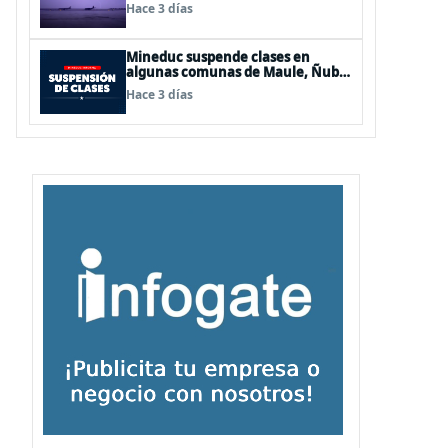
de Los Lagos y Aysén
Hace 3 días
Mineduc suspende clases en
algunas comunas de Maule, Ñuble
y La Araucanía para este lunes
Hace 3 días