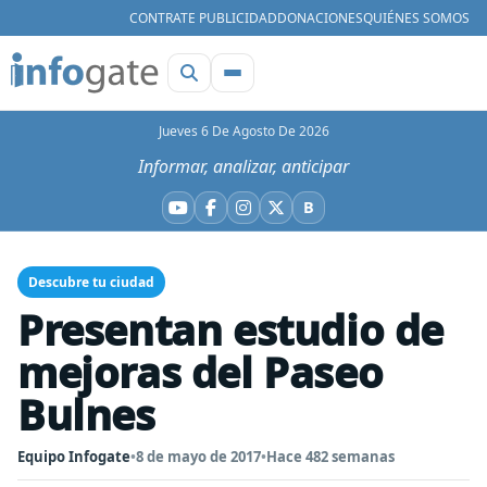
CONTRATE PUBLICIDAD
DONACIONES
QUIÉNES SOMOS
Jueves 6 De Agosto De 2026
Informar, analizar, anticipar
B
YouTube
Facebook
Instagram
X
Bluesky
Descubre tu ciudad
Presentan estudio de
mejoras del Paseo
Bulnes
Equipo Infogate
•
8 de mayo de 2017
•
Hace 482 semanas