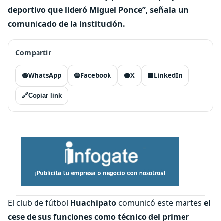
deportivo que lideró Miguel Ponce”, señala un
comunicado de la institución.
Compartir
🟢
WhatsApp
🔵
Facebook
⚫
X
🟦
LinkedIn
🔗
Copiar link
El club de fútbol
Huachipato
comunicó este martes
el
cese de sus funciones como técnico del primer