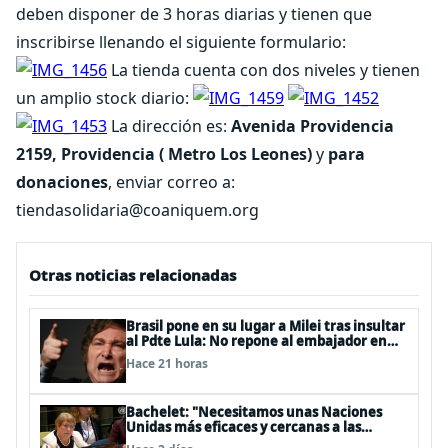
deben disponer de 3 horas diarias y tienen que
inscribirse llenando el siguiente formulario:
La tienda cuenta con dos niveles y tienen
un amplio stock diario:
La dirección es:
Avenida Providencia
2159, Providencia ( Metro Los Leones)
y
para
donaciones
, enviar correo a:
tiendasolidaria@coaniquem.org
Otras noticias relacionadas
Brasil pone en su lugar a Milei tras insultar
al Pdte Lula: No repone al embajador en
BBSS y rebaja la relación bilateral
Hace 21 horas
Bachelet: "Necesitamos unas Naciones
Unidas más eficaces y cercanas a las
personas"