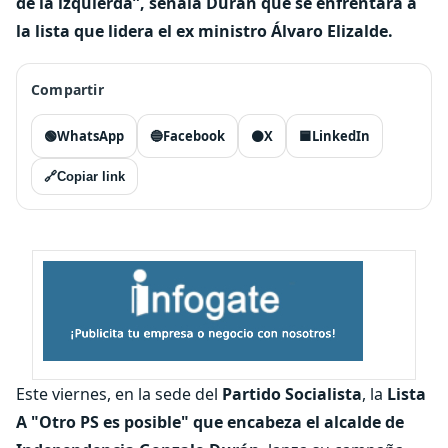
de la izquierda”, señala Durán que se enfrentará a
la lista que lidera el ex ministro Álvaro Elizalde.
Compartir
🟢
WhatsApp
🔵
Facebook
⚫
X
🟦
LinkedIn
🔗
Copiar link
Este viernes, en la sede del
Partido Socialista
, la
Lista
A "Otro PS es posible" que encabeza el alcalde de