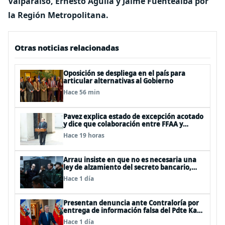
Valparaíso, Ernesto Águila y Jaime Fuentealba por
la Región Metropolitana.
Otras noticias relacionadas
Oposición se despliega en el país para
articular alternativas al Gobierno
Hace 56 min
Pavez explica estado de excepción acotado
y dice que colaboración entre FFAA y
policías, “es algo del todo pertinente
Hace 19 horas
analizar”
Arrau insiste en que no es necesaria una
ley de alzamiento del secreto bancario,
porque ya existe
Hace 1 día
Presentan denuncia ante Contraloría por
entrega de información falsa del Pdte Kast
en cadena nacional
Hace 1 día