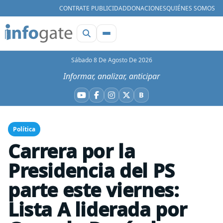
CONTRATE PUBLICIDAD
DONACIONES
QUIÉNES SOMOS
Sábado 8 De Agosto De 2026
Informar, analizar, anticipar
B
YouTube
Facebook
Instagram
X
Bluesky
Política
Carrera por la
Presidencia del PS
parte este viernes:
Lista A liderada por