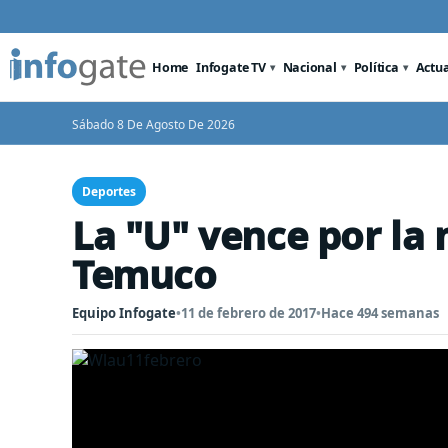
Home
Infogate TV
Nacional
Política
Actu
Sábado 8 De Agosto De 2026
Deportes
La "U" vence por la
Temuco
Equipo Infogate
•
11 de febrero de 2017
•
Hace 494 semanas