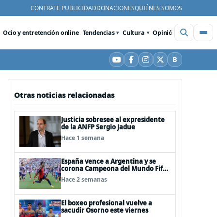
CONTRATE PUBLICIDAD
DONACIONES
QUIÉNES SOMOS
Ocio y entretención online
Tendencias
Cultura
Opinión
Videos
De
B
YouTube
Facebook
Instagram
X
Bluesky
Otras noticias relacionadas
Justicia sobresee al expresidente
de la ANFP Sergio Jadue
Hace 1 semana
España vence a Argentina y se
corona Campeona del Mundo Fifa
2026
Hace 2 semanas
El boxeo profesional vuelve a
sacudir Osorno este viernes