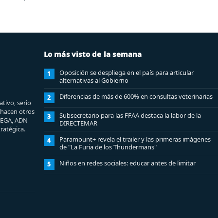
Lo más visto de la semana
Oposición se despliega en el país para articular
1
alternativas al Gobierno
Diferencias de más de 600% en consultas veterinarias
2
tivo, serio
e hacen otros
Subsecretario para las FFAA destaca la labor de la
3
MEGA, ADN
DIRECTEMAR
ratégica.
Paramount+ revela el trailer y las primeras imágenes
4
de "La Furia de los Thundermans"
Niños en redes sociales: educar antes de limitar
5