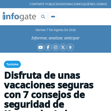
CONTRATE PUBLICIDAD
DONACIONES
QUIÉNES SOMOS
Viernes 7 De Agosto De 2026
Informar, analizar, anticipar
B
YouTube
Facebook
Instagram
X
Bluesky
Turismo
Disfruta de unas
vacaciones seguras
con 7 consejos de
seguridad de