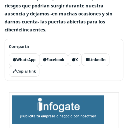
riesgos que podrían surgir durante nuestra
ausencia y dejamos -en muchas ocasiones y sin
darnos cuenta- las puertas abiertas para los
ciberdelincuentes.
Compartir
🟢
WhatsApp
🔵
Facebook
⚫
X
🟦
LinkedIn
🔗
Copiar link