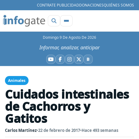
CONTRATE PUBLICIDAD
DONACIONES
QUIÉNES SOMOS
Domingo 9 De Agosto De 2026
Informar, analizar, anticipar
B
YouTube
Facebook
Instagram
X
Bluesky
Animales
Cuidados intestinales
de Cachorros y
Gatitos
Carlos Martínez
•
22 de febrero de 2017
•
Hace 493 semanas