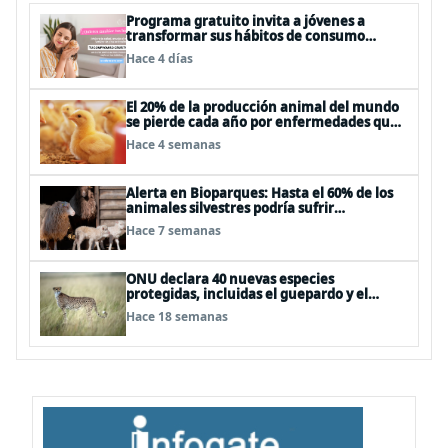
Programa gratuito invita a jóvenes a
transformar sus hábitos de consumo
cosmético, alimenticio y de moda
Hace 4 días
El 20% de la producción animal del mundo
se pierde cada año por enfermedades que
se pueden evitar
Hace 4 semanas
Alerta en Bioparques: Hasta el 60% de los
animales silvestres podría sufrir
desnutrición por dietas mal formuladas
Hace 7 semanas
ONU declara 40 nuevas especies
protegidas, incluidas el guepardo y el
tiburón martillo
Hace 18 semanas