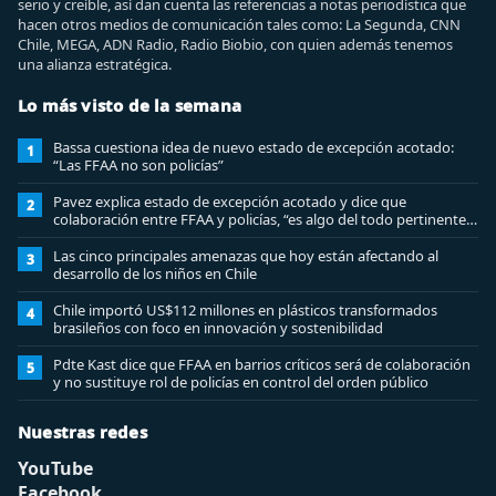
serio y creíble, así dan cuenta las referencias a notas periodística que
hacen otros medios de comunicación tales como: La Segunda, CNN
Chile, MEGA, ADN Radio, Radio Biobio, con quien además tenemos
una alianza estratégica.
Lo más visto de la semana
Bassa cuestiona idea de nuevo estado de excepción acotado:
1
“Las FFAA no son policías”
Pavez explica estado de excepción acotado y dice que
2
colaboración entre FFAA y policías, “es algo del todo pertinente
analizar”
Las cinco principales amenazas que hoy están afectando al
3
desarrollo de los niños en Chile
Chile importó US$112 millones en plásticos transformados
4
brasileños con foco en innovación y sostenibilidad
Pdte Kast dice que FFAA en barrios críticos será de colaboración
5
y no sustituye rol de policías en control del orden público
Nuestras redes
YouTube
Facebook