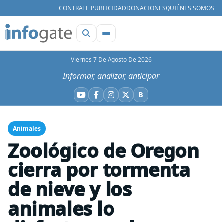
CONTRATE PUBLICIDAD
DONACIONES
QUIÉNES SOMOS
Viernes 7 De Agosto De 2026
Informar, analizar, anticipar
B
YouTube
Facebook
Instagram
X
Bluesky
Animales
Zoológico de Oregon
cierra por tormenta
de nieve y los
animales lo