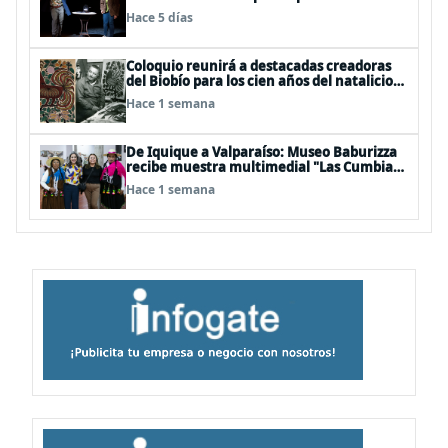
Festival Off Avignon 2026
Hace 5 días
Coloquio reunirá a destacadas creadoras
del Biobío para los cien años del natalicio
del artista textil y artesano tomecino
Hace 1 semana
Héctor Herrera “El Pajarero”
De Iquique a Valparaíso: Museo Baburizza
recibe muestra multimedial "Las Cumbias
que escuchamos allá arriba"
Hace 1 semana