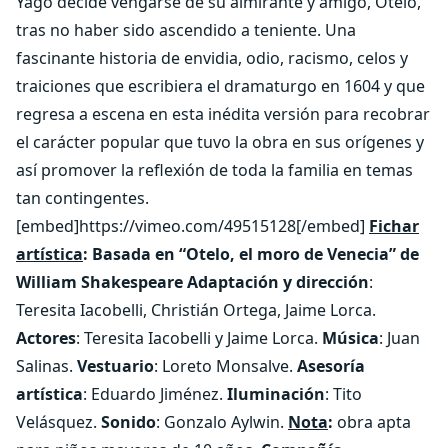
Yago decide vengarse de su almirante y amigo, Otelo,
tras no haber sido ascendido a teniente. Una
fascinante historia de envidia, odio, racismo, celos y
traiciones que escribiera el dramaturgo en 1604 y que
regresa a escena en esta inédita versión para recobrar
el carácter popular que tuvo la obra en sus orígenes y
así promover la reflexión de toda la familia en temas
tan contingentes.
[embed]https://vimeo.com/49515128[/embed]
Fichar
artística
:
Basada en “Otelo, el moro de Venecia” de
William Shakespeare
Adaptación y dirección
:
Teresita Iacobelli, Christián Ortega, Jaime Lorca.
Actores
: Teresita Iacobelli y Jaime Lorca.
Música
: Juan
Salinas.
Vestuario
: Loreto Monsalve.
Asesoría
artística
: Eduardo Jiménez.
Iluminación
: Tito
Velásquez.
Sonido
: Gonzalo Aylwin.
Nota
:
obra apta