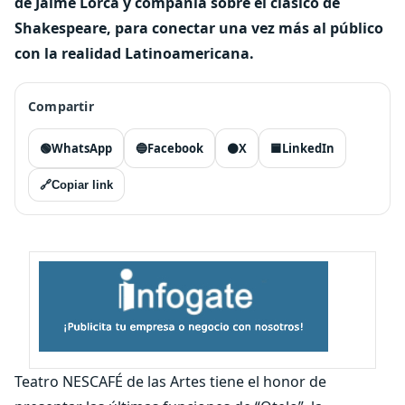
de Jaime Lorca y compañía sobre el clásico de
Shakespeare, para conectar una vez más al público
con la realidad Latinoamericana.
Compartir
🟢
WhatsApp
🔵
Facebook
⚫
X
🟦
LinkedIn
🔗
Copiar link
Teatro NESCAFÉ de las Artes tiene el honor de