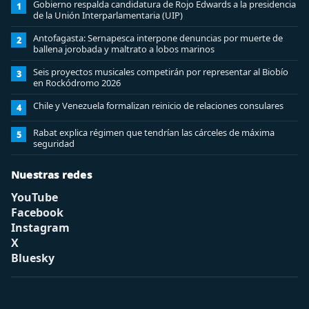
Gobierno respalda candidatura de Rojo Edwards a la presidencia
1
de la Unión Interparlamentaria (UIP)
Antofagasta: Sernapesca interpone denuncias por muerte de
2
ballena jorobada y maltrato a lobos marinos
Seis proyectos musicales competirán por representar al Biobío
3
en Rockódromo 2026
Chile y Venezuela formalizan reinicio de relaciones consulares
4
Rabat explica régimen que tendrían las cárceles de máxima
5
seguridad
Nuestras redes
YouTube
Facebook
Instagram
X
Bluesky