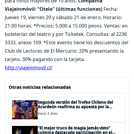
para niños mayores de 10 años.
Compañía
Viajeinmóvil: “Otelo” (últimas funciones)
Fecha:
Jueves 19, viernes 20 y sábado 21 de enero. Horario:
21:00 horas. *Precios: 5.000 a 15.000 pesos. Ventas: en
boleterías del teatro y por Ticketek. Consultas: al 2236
3333, anexo 109. *Este evento tiene los descuentos del
Club de Lectores de El Mercurio: 20% presentando la
tarjeta. 30% pagando con la tarjeta.
http://viajeinmovil.cl/
Otras noticias relacionadas
Segunda versión del Trofeo Chileno del
Acordeón reafirma su apuesta por la
profesionalización del instrumento en
Hace 2 días
Chile
“El mejor truco de magia jamás visto”
culmina destacada participación en el