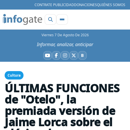
CONTRATE PUBLICIDAD
DONACIONES
QUIÉNES SOMOS
Viernes 7 De Agosto De 2026
Informar, analizar, anticipar
B
YouTube
Facebook
Instagram
X
Bluesky
Cultura
ÚLTIMAS FUNCIONES
de "Otelo", la
premiada versión de
Jaime Lorca sobre el