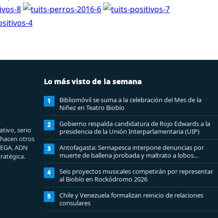
Lo más visto de la semana
Bibliomóvil se suma a la celebración del Mes de la
1
Niñez en Teatro Biobío
Gobierno respalda candidatura de Rojo Edwards a la
2
tivo, serio
presidencia de la Unión Interparlamentaria (UIP)
e hacen otros
MEGA, ADN
Antofagasta: Sernapesca interpone denuncias por
3
muerte de ballena jorobada y maltrato a lobos
ratégica.
marinos
Seis proyectos musicales competirán por representar
4
al Biobío en Rockódromo 2026
Chile y Venezuela formalizan reinicio de relaciones
5
consulares