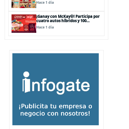
sorpresas en el Mall Plaza Vespucio
Hace 1 día
¡Ganay con McKay®! Participa por
cuatro autos híbridos y 100
premios de $500.000
Hace 1 día