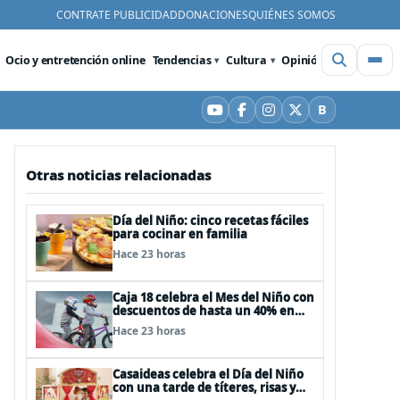
CONTRATE PUBLICIDAD
DONACIONES
QUIÉNES SOMOS
Ocio y entretención online
Tendencias
Cultura
Opinión
Videos
De
B
YouTube
Facebook
Instagram
X
Bluesky
Otras noticias relacionadas
Día del Niño: cinco recetas fáciles
para cocinar en familia
Hace 23 horas
Caja 18 celebra el Mes del Niño con
descuentos de hasta un 40% en
panoramas, cine, shows y
Hace 23 horas
streaming
Casaideas celebra el Día del Niño
con una tarde de títeres, risas y