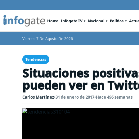
Home
Infogate TV
Nacional
Política
Actu
Viernes 7 De Agosto De 2026
Tendencias
Situaciones positiva
pueden ver en Twitt
Carlos Martínez
•
31 de enero de 2017
•
Hace 496 semanas