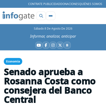
CONTRATE PUBLICIDAD
DONACIONES
QUIÉNES SOMOS
Sábado 8 De Agosto De 2026
Informar, analizar, anticipar
B
YouTube
Facebook
Instagram
X
Bluesky
Economía
Senado aprueba a
Rosanna Costa como
consejera del Banco
Central