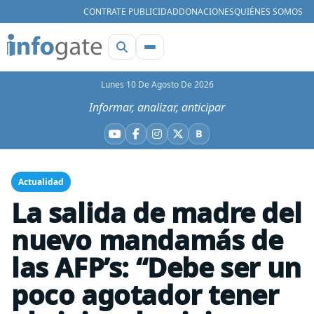
CONTRATE PUBLICIDAD
DONACIONES
QUIÉNES SOMOS
Lunes 10 De Agosto De 2026
Informar, analizar, anticipar
B
YouTube
Facebook
Instagram
X
Bluesky
Actualidad
La salida de madre del
nuevo mandamás de
las AFP’s: “Debe ser un
poco agotador tener