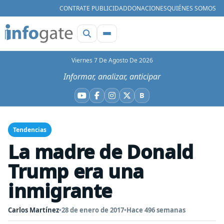
CONTRATE PUBLICIDAD
DONACIONES
QUIÉNES SOMOS
Viernes 7 De Agosto De 2026
Informar, analizar, anticipar
B
YouTube
Facebook
Instagram
X
Bluesky
Tendencias
La madre de Donald
Trump era una
inmigrante
Carlos Martínez
•
28 de enero de 2017
•
Hace 496 semanas