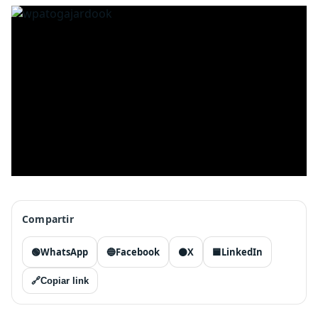
Compartir
🟢
WhatsApp
🔵
Facebook
⚫
X
🟦
LinkedIn
🔗
Copiar link