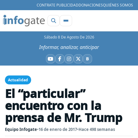
CONTRATE PUBLICIDAD
DONACIONES
QUIÉNES SOMOS
Sábado 8 De Agosto De 2026
Informar, analizar, anticipar
B
YouTube
Facebook
Instagram
X
Bluesky
Actualidad
El “particular”
encuentro con la
prensa de Mr. Trump
Equipo Infogate
•
16 de enero de 2017
•
Hace 498 semanas