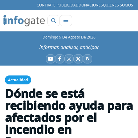
CONTRATE PUBLICIDAD
DONACIONES
QUIÉNES SOMOS
Domingo 9 De Agosto De 2026
Informar, analizar, anticipar
B
YouTube
Facebook
Instagram
X
Bluesky
Actualidad
Dónde se está
recibiendo ayuda para
afectados por el
incendio en