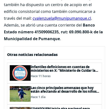
también ha dispuesto un centro de acopio en el
edificio consistorial como también comunicarse a
través del mail:
cvalenzuela@munipumanque.cl
.
Además, se abrió una cuenta corriente del
Banco
Estado número 41509006235, rut: 69.090.800-k de la
Municipalidad de Pumanque
.
Otras noticias relacionadas
Infantiles definiciones en cuentas de
ministerios en X: "Ministerio de Cuidar la
Plata", "Ministerio de la amistad..."
Hace 11 horas
Las cinco principales amenazas que hoy
están afectando al desarrollo de los niños
en Chile
Hace 1 día
COANIQUEM inicia gira nacional para