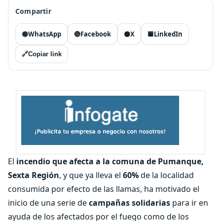
Compartir
🟢
WhatsApp
🔵
Facebook
⚫
X
🟦
LinkedIn
🔗
Copiar link
El
incendio que afecta a la comuna de Pumanque,
Sexta Región
, y que ya lleva el
60%
de la localidad
consumida por efecto de las llamas, ha motivado el
inicio de una serie de
campañas solidarias
para ir en
ayuda de los afectados por el fuego como de los