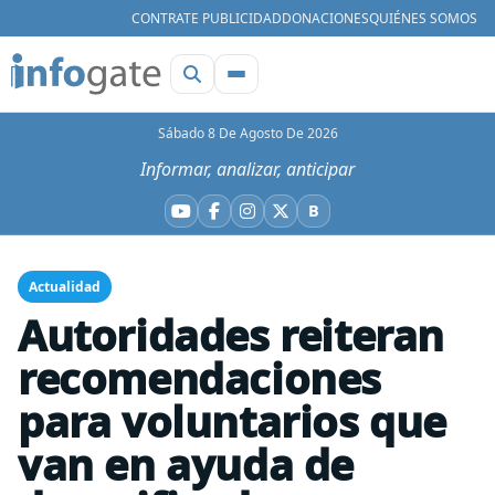
CONTRATE PUBLICIDAD
DONACIONES
QUIÉNES SOMOS
Sábado 8 De Agosto De 2026
Informar, analizar, anticipar
B
YouTube
Facebook
Instagram
X
Bluesky
Actualidad
Autoridades reiteran
recomendaciones
para voluntarios que
van en ayuda de