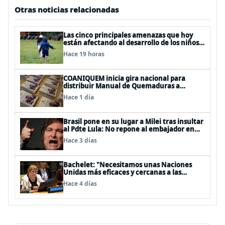
Otras noticias relacionadas
Las cinco principales amenazas que hoy
están afectando al desarrollo de los niños
en Chile
Hace 19 horas
COANIQUEM inicia gira nacional para
distribuir Manual de Quemaduras a
profesionales de la salud
Hace 1 día
Brasil pone en su lugar a Milei tras insultar
al Pdte Lula: No repone al embajador en
BBSS y rebaja la relación bilateral
Hace 3 días
Bachelet: "Necesitamos unas Naciones
Unidas más eficaces y cercanas a las
personas"
Hace 4 días