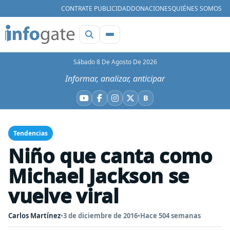
CONTRATE PUBLICIDAD
DONACIONES
QUIÉNES SOMOS
Sábado 8 De Agosto De 2026
Informar, analizar, anticipar
B
YouTube
Facebook
Instagram
X
Bluesky
Tendencias
Niño que canta como
Michael Jackson se
vuelve viral
Carlos Martínez
•
3 de diciembre de 2016
•
Hace 504 semanas