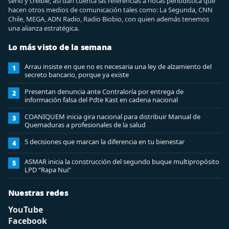
serio y creíble, así dan cuenta las referencias a notas periodística que
hacen otros medios de comunicación tales como: La Segunda, CNN
Chile, MEGA, ADN Radio, Radio Biobio, con quien además tenemos
una alianza estratégica.
Lo más visto de la semana
Arrau insiste en que no es necesaria una ley de alzamiento del
1
secreto bancario, porque ya existe
Presentan denuncia ante Contraloría por entrega de
2
información falsa del Pdte Kast en cadena nacional
COANIQUEM inicia gira nacional para distribuir Manual de
3
Quemaduras a profesionales de la salud
5 decisiones que marcan la diferencia en tu bienestar
4
ASMAR inicia la construcción del segundo buque multipropósito
5
LPD “Rapa Nui”
Nuestras redes
YouTube
Facebook