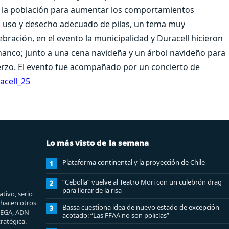
on la población para aumentar los comportamientos
l uso y desecho adecuado de pilas, un tema muy
bración, en el evento la municipalidad y Duracell hicieron
hanco; junto a una cena navideña y un árbol navideño para
erzo. El evento fue acompañado por un concierto de
Lo más visto de la semana
Plataforma continental y la proyección de Chile
1
“Cebolla” vuelve al Teatro Mori con un culebrón drag
2
para llorar de la risa
tivo, serio
e hacen otros
Bassa cuestiona idea de nuevo estado de excepción
3
MEGA, ADN
acotado: “Las FFAA no son policías”
ratégica.