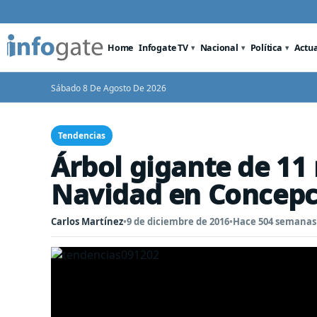
Home
Infogate TV
Nacional
Política
Actu
Sábado 8 De Agosto De 2026
Tendencias
Árbol gigante de 11
Navidad en Concepc
Carlos Martínez
•
9 de diciembre de 2016
•
Hace 504 semanas