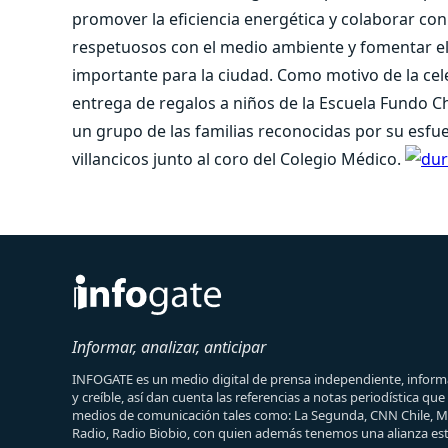
promover la eficiencia energética y colaborar c
respetuosos con el medio ambiente y fomentar e
importante para la ciudad. Como motivo de la cele
entrega de regalos a niños de la Escuela Fundo C
un grupo de las familias reconocidas por su esfu
villancicos junto al coro del Colegio Médico.
Informar, analizar, anticipar
INFOGATE es un medio digital de prensa independiente, informa
y creíble, así dan cuenta las referencias a notas periodística qu
medios de comunicación tales como: La Segunda, CNN Chile, 
Radio, Radio Biobio, con quien además tenemos una alianza est