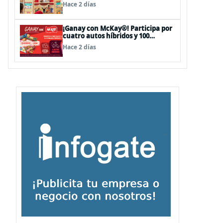
sorpresas en el Mall Plaza Vespucio
Hace 2 días
¡Ganay con McKay®! Participa por
cuatro autos híbridos y 100
premios de $500.000
Hace 2 días