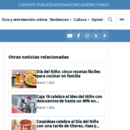
CONTRATE PUBLICIDAD
DONACIONES
QUIÉNES SOMOS
Ocio y entretención online
Tendencias
Cultura
Opinión
Videos
De
B
YouTube
Facebook
Instagram
X
Bluesky
Otras noticias relacionadas
Día del Niño: cinco recetas fáciles
para cocinar en familia
Hace 1 día
Caja 18 celebra el Mes del Niño con
descuentos de hasta un 40% en
panoramas, cine, shows y
Hace 1 día
streaming
Casaideas celebra el Día del Niño
con una tarde de títeres, risas y