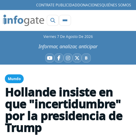
CONTRATE PUBLICIDAD
DONACIONES
QUIÉNES SOMOS
Viernes 7 De Agosto De 2026
Informar, analizar, anticipar
B
YouTube
Facebook
Instagram
X
Bluesky
Mundo
Hollande insiste en
que "incertidumbre"
por la presidencia de
Trump