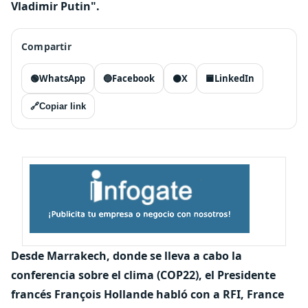
Vladimir Putin".
Compartir
🟢
WhatsApp
🔵
Facebook
⚫
X
🟦
LinkedIn
🔗
Copiar link
Desde Marrakech, donde se lleva a cabo la
conferencia sobre el clima (COP22), el Presidente
francés François Hollande habló con a RFI, France