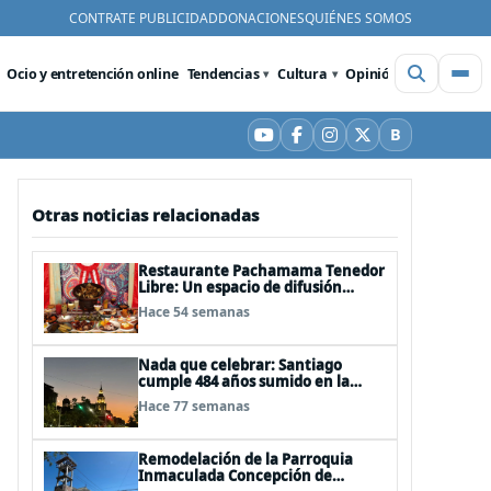
CONTRATE PUBLICIDAD
DONACIONES
QUIÉNES SOMOS
Ocio y entretención online
Tendencias
Cultura
Opinión
Videos
De
B
YouTube
Facebook
Instagram
X
Bluesky
Otras noticias relacionadas
Restaurante Pachamama Tenedor
Libre: Un espacio de difusión
cultural de la gastronomía andina
Hace 54 semanas
peruana
Nada que celebrar: Santiago
cumple 484 años sumido en la
decadencia, delincuencia y
Hace 77 semanas
abandono
Remodelación de la Parroquia
Inmaculada Concepción de