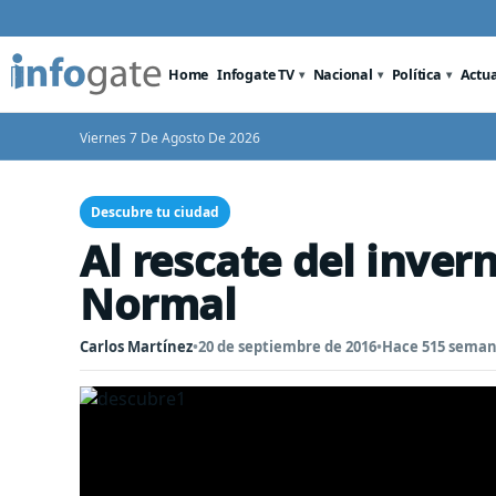
Home
Infogate TV
Nacional
Política
Actu
Viernes 7 De Agosto De 2026
Descubre tu ciudad
Al rescate del inver
Normal
Carlos Martínez
•
20 de septiembre de 2016
•
Hace 515 sema