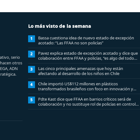
Lo más visto de la semana
Bassa cuestiona idea de nuevo estado de excepción
1
acotado: “Las FFAA no son policías”
Pavez explica estado de excepción acotado y dice que
2
tivo, serio
colaboración entre FFAA y policías, “es algo del todo
e hacen otros
pertinente analizar”
MEGA, ADN
Las cinco principales amenazas que hoy están
3
afectando al desarrollo de los niños en Chile
ratégica.
Chile importó US$112 millones en plásticos
4
transformados brasileños con foco en innovación y
sostenibilidad
Pdte Kast dice que FFAA en barrios críticos será de
5
colaboración y no sustituye rol de policías en control
del orden público