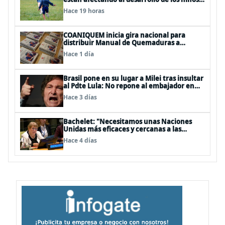
en Chile
Hace 19 horas
COANIQUEM inicia gira nacional para
distribuir Manual de Quemaduras a
profesionales de la salud
Hace 1 día
Brasil pone en su lugar a Milei tras insultar
al Pdte Lula: No repone al embajador en
BBSS y rebaja la relación bilateral
Hace 3 días
Bachelet: "Necesitamos unas Naciones
Unidas más eficaces y cercanas a las
personas"
Hace 4 días