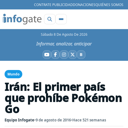
CONTRATE PUBLICIDAD
DONACIONES
QUIÉNES SOMOS
Sábado 8 De Agosto De 2026
Informar, analizar, anticipar
B
YouTube
Facebook
Instagram
X
Bluesky
Mundo
Irán: El primer país
que prohíbe Pokémon
Go
Equipo Infogate
•
9 de agosto de 2016
•
Hace 521 semanas