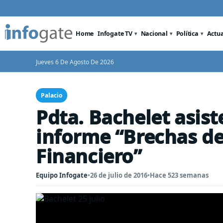
Home
Infogate TV
Nacional
Política
Actu
Jueves 6 De Agosto De 2026
Palacio
Pdta. Bachelet asist
informe “Brechas de
Financiero”
Equipo Infogate
•
26 de julio de 2016
•
Hace 523 semanas