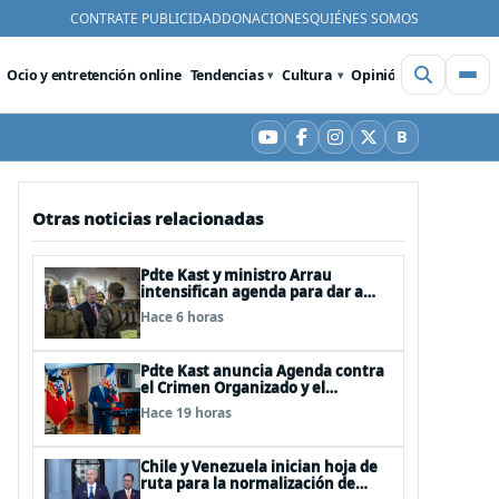
CONTRATE PUBLICIDAD
DONACIONES
QUIÉNES SOMOS
Ocio y entretención online
Tendencias
Cultura
Opinión
Videos
De
B
YouTube
Facebook
Instagram
X
Bluesky
Otras noticias relacionadas
Pdte Kast y ministro Arrau
intensifican agenda para dar a
conocer su ACOT
Hace 6 horas
Pdte Kast anuncia Agenda contra
el Crimen Organizado y el
Terrorismo (ACOT)
Hace 19 horas
Chile y Venezuela inician hoja de
ruta para la normalización de