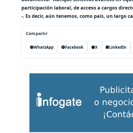
participación laboral, de acceso a cargos direct
-. Es decir, aún tenemos, como país, un largo 
Compartir
🟢
WhatsApp
🔵
Facebook
⚫
X
🟦
LinkedIn