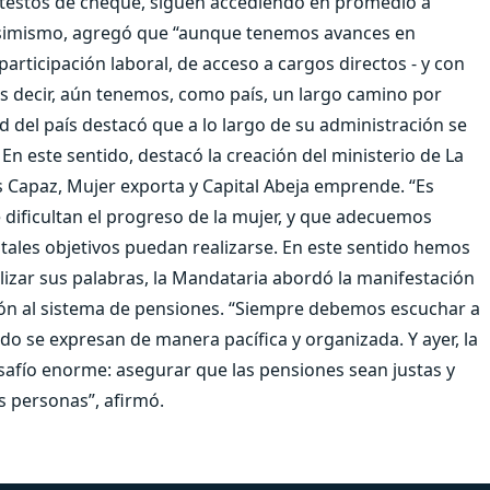
otestos de cheque, siguen accediendo en promedio a
Asimismo, agregó que “aunque tenemos avances en
articipación laboral, de acceso a cargos directos - y con
 Es decir, aún tenemos, como país, un largo camino por
d del país destacó que a lo largo de su administración se
n este sentido, destacó la creación del ministerio de La
 Capaz, Mujer exporta y Capital Abeja emprende. “Es
 dificultan el progreso de la mujer, y que adecuemos
 tales objetivos puedan realizarse. En este sentido hemos
alizar sus palabras, la Mandataria abordó la manifestación
ación al sistema de pensiones. “Siempre debemos escuchar a
o se expresan de manera pacífica y organizada. Y ayer, la
fío enorme: asegurar que las pensiones sean justas y
s personas”, afirmó.