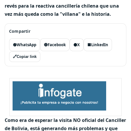
revés para la reactiva cancillería chilena que una
vez más queda como la "villana" e la historia.
Compartir
🟢
WhatsApp
🔵
Facebook
⚫
X
🟦
LinkedIn
🔗
Copiar link
Como era de esperar la visita NO oficial del Canciller
de Bolivia, está generando más problemas y que