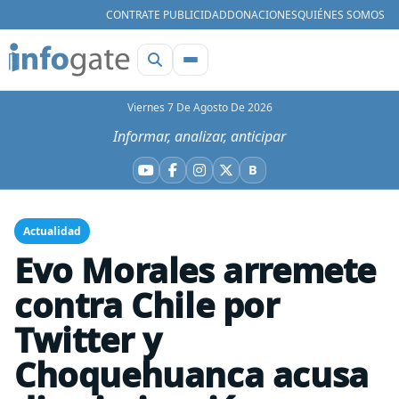
CONTRATE PUBLICIDAD
DONACIONES
QUIÉNES SOMOS
Viernes 7 De Agosto De 2026
Informar, analizar, anticipar
B
YouTube
Facebook
Instagram
X
Bluesky
Actualidad
Evo Morales arremete
contra Chile por
Twitter y
Choquehuanca acusa