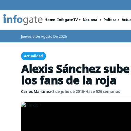
Home
Infogate TV
Nacional
Política
Actu
Jueves 6 De Agosto De 2026
Actualidad
Alexis Sánchez sube
los fans de la roja
Carlos Martínez
•
3 de julio de 2016
•
Hace 526 semanas