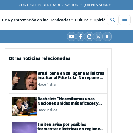
CONTRATE PUBLICIDAD
DONACIONES
QUIÉNES SOMOS
Ocio y entretención online
Tendencias
Cultura
Opinión
Videos
De
B
YouTube
Facebook
Instagram
X
Bluesky
Otras noticias relacionadas
Brasil pone en su lugar a Milei tras
insultar al Pdte Lula: No repone al
embajador en BBSS y rebaja la
Hace 1 día
relación bilateral
Bachelet: "Necesitamos unas
Naciones Unidas más eficaces y
cercanas a las personas"
Hace 2 días
Emiten aviso por posibles
tormentas eléctricas en regiones