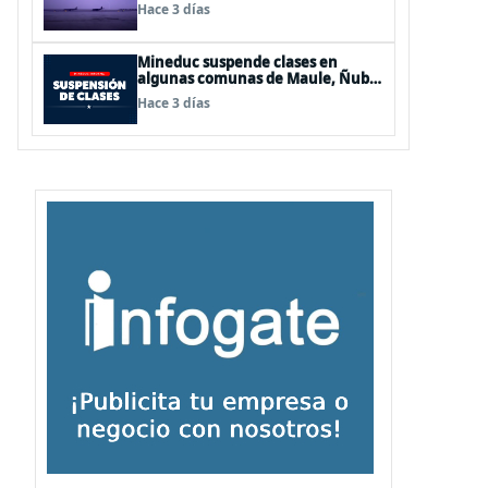
de Los Lagos y Aysén
Hace 3 días
Mineduc suspende clases en
algunas comunas de Maule, Ñuble
y La Araucanía para este lunes
Hace 3 días