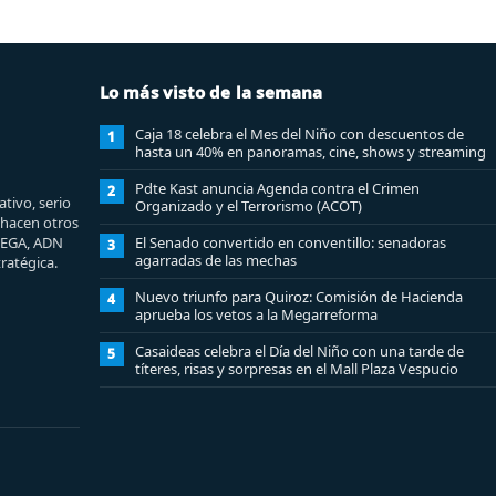
Lo más visto de la semana
Caja 18 celebra el Mes del Niño con descuentos de
1
hasta un 40% en panoramas, cine, shows y streaming
Pdte Kast anuncia Agenda contra el Crimen
2
tivo, serio
Organizado y el Terrorismo (ACOT)
e hacen otros
MEGA, ADN
El Senado convertido en conventillo: senadoras
3
agarradas de las mechas
ratégica.
Nuevo triunfo para Quiroz: Comisión de Hacienda
4
aprueba los vetos a la Megarreforma
Casaideas celebra el Día del Niño con una tarde de
5
títeres, risas y sorpresas en el Mall Plaza Vespucio