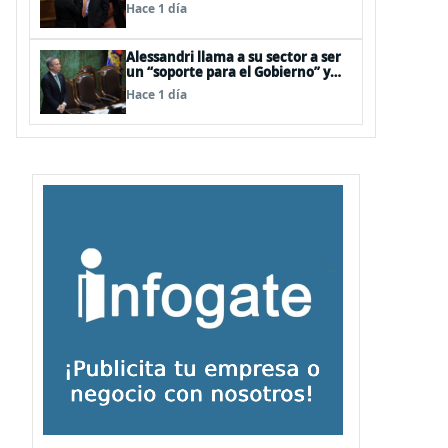
interna en el oficialismo: “Es
Hace 1 día
incapaz de ordenar la casa”
Alessandri llama a su sector a ser
un “soporte para el Gobierno” y
evitar peleas internas tras disputa
Hace 1 día
Squella-Pavez