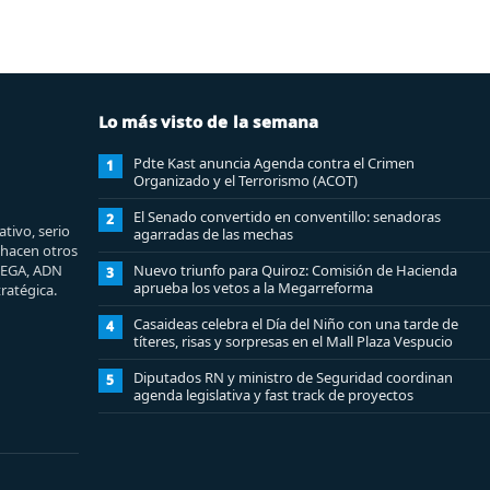
Lo más visto de la semana
Pdte Kast anuncia Agenda contra el Crimen
1
Organizado y el Terrorismo (ACOT)
El Senado convertido en conventillo: senadoras
2
tivo, serio
agarradas de las mechas
e hacen otros
MEGA, ADN
Nuevo triunfo para Quiroz: Comisión de Hacienda
3
aprueba los vetos a la Megarreforma
ratégica.
Casaideas celebra el Día del Niño con una tarde de
4
títeres, risas y sorpresas en el Mall Plaza Vespucio
Diputados RN y ministro de Seguridad coordinan
5
agenda legislativa y fast track de proyectos