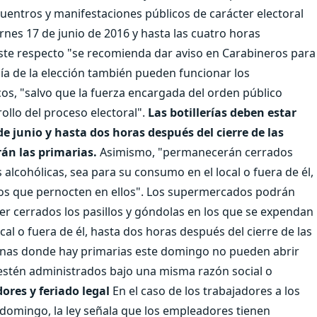
uentros y manifestaciones públicos de carácter electoral
rnes 17 de junio de 2016 y hasta las cuatro horas
este respecto "se recomienda dar aviso en Carabineros para
día de la elección también pueden funcionar los
os, "salvo que la fuerza encargada del orden público
ollo del proceso electoral".
Las botillerías deben estar
e junio y hasta dos horas después del cierre de las
án las primarias.
Asimismo, "permanecerán cerrados
lcohólicas, sea para su consumo en el local o fuera de él,
ros que pernocten en ellos". Los supermercados podrán
 cerrados los pasillos y góndolas en los que se expendan
al o fuera de él, hasta dos horas después del cierre de las
munas donde hay primarias este domingo no pueden abrir
 estén administrados bajo una misma razón social o
ores y feriado legal
En el caso de los trabajadores a los
omingo, la ley señala que los empleadores tienen