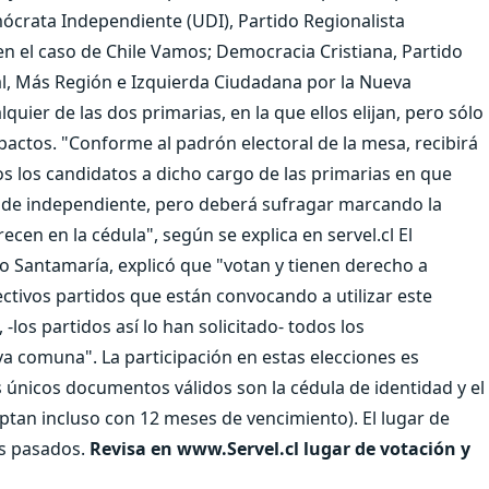
ócrata Independiente (UDI), Partido Regionalista
 en el caso de Chile Vamos; Democracia Cristiana, Partido
cal, Más Región e Izquierda Ciudadana por la Nueva
ier de las dos primarias, en la que ellos elijan, pero sólo
pactos. "Conforme al padrón electoral de la mesa, recibirá
s los candidatos a dicho cargo de las primarias en que
ad de independiente, pero deberá sufragar marcando la
cen en la cédula", según se explica en servel.cl El
cio Santamaría, explicó que "votan y tienen derecho a
pectivos partidos que están convocando a utilizar este
los partidos así lo han solicitado- todos los
va comuna". La participación en estas elecciones es
os únicos documentos válidos son la cédula de identidad y el
eptan incluso con 12 meses de vencimiento). El lugar de
os pasados.
Revisa en www.Servel.cl lugar de votación y