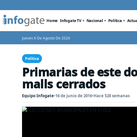
Home
Infogate TV
Nacional
Política
Actu
Jueves 6 De Agosto De 2026
Política
Primarias de este d
malls cerrados
Equipo Infogate
•
16 de junio de 2016
•
Hace 528 semanas