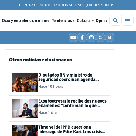
CONTRATE PUBLICIDAD
DONACIONES
QUIÉNES SOMOS
Ocio y entretención online
Tendencias
Cultura
Opinión
Videos
De
B
YouTube
Facebook
Instagram
X
Bluesky
Otras noticias relacionadas
Diputados RN y ministro de
Seguridad coordinan agenda
legislativa y fast track de
Hace 10 horas
proyectos
Exsubsecretario recibe dos nuevos
exámenes: “confirman lo que
siempre he dicho que no consumo
Hace 1 día
droga”
Timonel del PPD cuestiona
liderazgo de Pdte Kast tras crisis