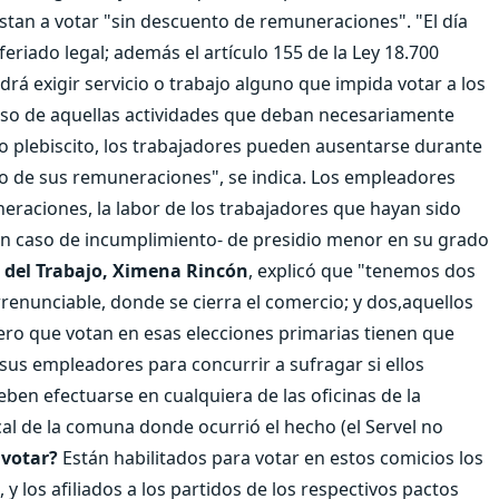
stan a votar "sin descuento de remuneraciones". "El día
 feriado legal; además el artículo 155 de la Ley 18.700
á exigir servicio o trabajo alguno que impida votar a los
l caso de aquellas actividades que deban necesariamente
n o plebiscito, los trabajadores pueden ausentarse durante
ento de sus remuneraciones", se indica. Los empleadores
raciones, la labor de los trabajadores que hayan sido
en caso de incumplimiento- de presidio menor en su grado
 del Trabajo, Ximena Rincón
, explicó que "tenemos dos
renunciable, donde se cierra el comercio; y dos,aquellos
ro que votan en esas elecciones primarias tienen que
 sus empleadores para concurrir a sufragar si ellos
eben efectuarse en cualquiera de las oficinas de la
ocal de la comuna donde ocurrió el hecho (el Servel no
votar?
Están habilitados para votar en estos comicios los
 y los afiliados a los partidos de los respectivos pactos