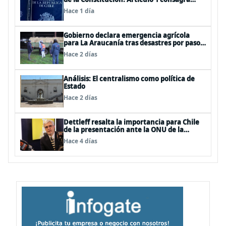
resguardar la seguridad nacional y
Hace 1 día
proteger a los ciudadanos
Gobierno declara emergencia agrícola
para La Araucanía tras desastres por pasos
de sistemas frontales
Hace 2 días
Análisis: El centralismo como política de
Estado
Hace 2 días
Dettleff resalta la importancia para Chile
de la presentación ante la ONU de la
Plataforma Continental Extendida del
Hace 4 días
Archipiélago Juan Fernández