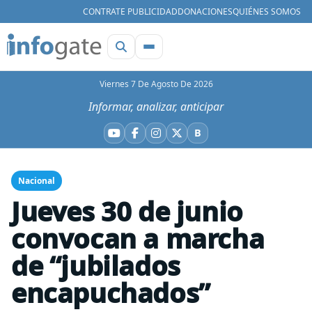
CONTRATE PUBLICIDAD
DONACIONES
QUIÉNES SOMOS
Viernes 7 De Agosto De 2026
Informar, analizar, anticipar
B
YouTube
Facebook
Instagram
X
Bluesky
Nacional
Jueves 30 de junio
convocan a marcha
de “jubilados
encapuchados”