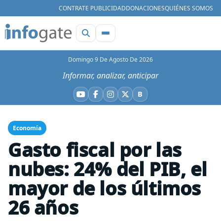
CONTRATE PUBLICIDAD
DONACIONES
QUIÉNES SOMOS
Domingo 9 De Agosto De 2026
Informar, analizar, anticipar
B
YouTube
Facebook
Instagram
X
Bluesky
Economía
Gasto fiscal por las
nubes: 24% del PIB, el
mayor de los últimos
26 años