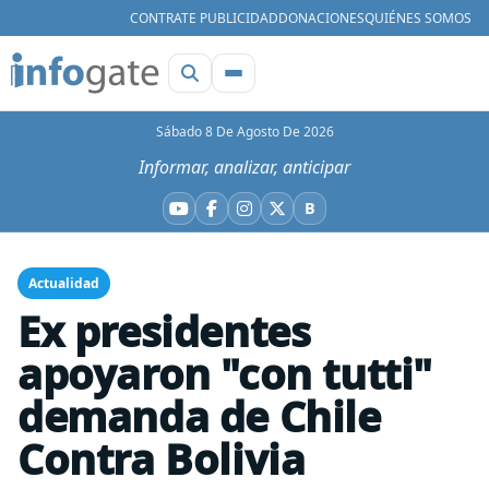
CONTRATE PUBLICIDAD
DONACIONES
QUIÉNES SOMOS
Sábado 8 De Agosto De 2026
Informar, analizar, anticipar
B
YouTube
Facebook
Instagram
X
Bluesky
Actualidad
Ex presidentes
apoyaron "con tutti"
demanda de Chile
Contra Bolivia