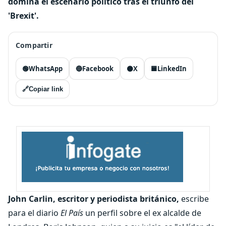
domina el escenario político tras el triunfo del
'Brexit'.
Compartir
🟢
WhatsApp
🔵
Facebook
⚫
X
🟦
LinkedIn
🔗
Copiar link
John Carlin, escritor y periodista británico,
escribe
para el diario
El País
un perfil sobre el ex alcalde de