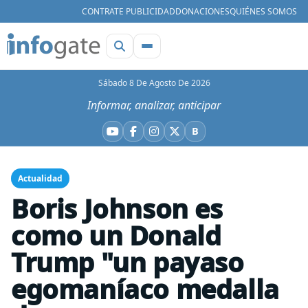
CONTRATE PUBLICIDAD
DONACIONES
QUIÉNES SOMOS
Sábado 8 De Agosto De 2026
Informar, analizar, anticipar
B
YouTube
Facebook
Instagram
X
Bluesky
Actualidad
Boris Johnson es
como un Donald
Trump "un payaso
egomaníaco medalla