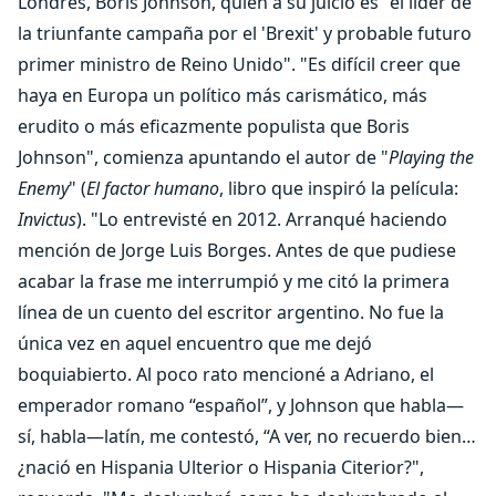
Londres, Boris Johnson, quien a su juicio es "el líder de
la triunfante campaña por el 'Brexit' y probable futuro
primer ministro de Reino Unido". "Es difícil creer que
haya en Europa un político más carismático, más
erudito o más eficazmente populista que Boris
Johnson", comienza apuntando el autor de "
Playing the
Enemy
" (
El factor humano
, libro que inspiró la película:
Invictus
). "Lo entrevisté en 2012. Arranqué haciendo
mención de Jorge Luis Borges. Antes de que pudiese
acabar la frase me interrumpió y me citó la primera
línea de un cuento del escritor argentino. No fue la
única vez en aquel encuentro que me dejó
boquiabierto. Al poco rato mencioné a Adriano, el
emperador romano “español”, y Johnson que habla—
sí, habla—latín, me contestó, “A ver, no recuerdo bien…
¿nació en Hispania Ulterior o Hispania Citerior?",