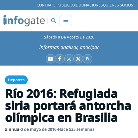
CONTRATE PUBLICIDAD
DONACIONES
QUIÉNES SOMOS
Sábado 8 De Agosto De 2026
Informar, analizar, anticipar
B
YouTube
Facebook
Instagram
X
Bluesky
Deportes
Río 2016: Refugiada
siria portará antorcha
olímpica en Brasilia
xinhua
•
2 de mayo de 2016
•
Hace 535 semanas